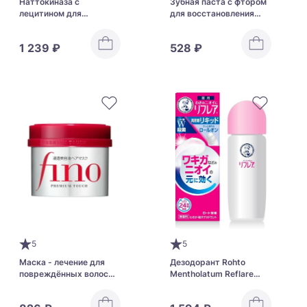
Наттокиназа с
Зубная паста с фтором
лецитином для
для восстановления
здоровья сердечно-
эмали и профилактики
сосудистой системы
кариеса LION Clinica
1 239 ₽
528 ₽
ORIHIRO Nattokinase
Toothpaste
2000 FU
5
5
Маска - лечение для
Дезодорант Rohto
повреждённых волос
Mentholatum Reflare
SHISEIDO Fino Premium
Deodorant Liquid
Touch с пчелиным