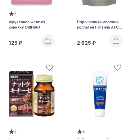
5
Фруктовое желе из
Порошковый морской
конняку ORIHIRO
коллаген I-III типа AFC
Fish Collagen I-III Type
125 ₽
2 625 ₽
5
5