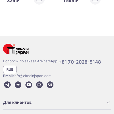
826 ₽
1 594 ₽
маточным молочком и
скваланом
Вопросы по заказам WhatsApp:
+81 70-2028-5148
RUB
Email:
info@oknoinjapan.com
Для клиентов