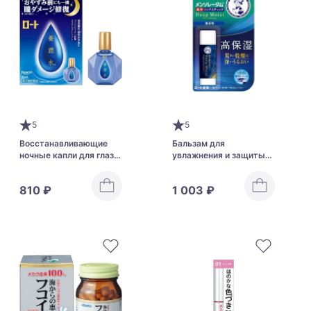
5
5
Восстанавливающие
Бальзам для
ночные капли для глаз
увлажнения и защиты
Rohto Night Nutrient
чувствительных губ
Water α
Rohto Mentholatum Deep
810 ₽
1 003 ₽
Moist SPF20 PA+