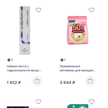
5
5
Зубная паста с
Премиальные
гидроксиапатитом для
витамины для женщин
защиты зубов и десен
от 50 до 60 лет FANCL
Apadent Total Care
1 922 ₽
3 644 ₽