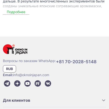
дальше. В результате многочисленных экспериментов были
созданы уникальные японские согревающие аромамаски,
сочетающие ароматерапию и эффект SPA. Чтобы приступить
Подробнее
к полезной и приятной процедуре, достаточно просто
раскрыть упаковку и наложить аромамаску. Постепенно
нагреваясь до 40 ℃, аромамаска подарит вам невероятное
блаженство и ощущение релакса, снимет усталость и
обеспечит полноценный уход коже.
Купить согревающие японские аромамаски для лица и глаз
по доступной цене и с международной доставкой вы
можете в интернет-магазине OknoinJapan.
Тонкости использования согревающей аромамаски для
лица и глаз из Японии
Вопросы по заказам WhatsApp:
+81 70-2028-5148
Чтобы применение
RUB
ароматической
согревающей SPA маски
Email:
info@oknoinjapan.com
обеспечило вам
максимальный эффект,
не помешает узнать, как
правильно ее
использовать, для чего
Для клиентов
она предназначена и
какими действиями