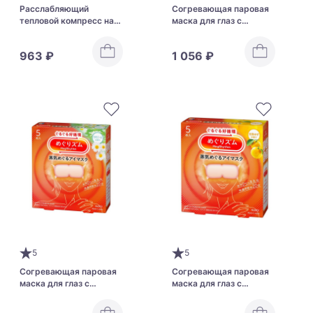
Расслабляющий
Согревающая паровая
тепловой компресс на
маска для глаз c
шею KAO Good-Night
ментолом KAO
MegRhythm Gentle
963 ₽
1 056 ₽
Steam Eye Mask для
мужчин
5
5
Согревающая паровая
Согревающая паровая
маска для глаз с
маска для глаз с
ароматом ромашки KAO
ароматом юдзу KAO
MegRhythm Gentle
MegRhythm Gentle