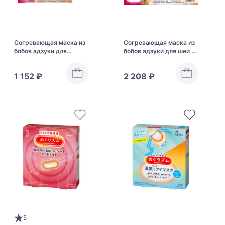
Согревающая маска из
Согревающая маска из
бобов адзуки для
бобов адзуки для шеи и
области вокруг глаз
плеч Kobayashi Azuki No
Kobayashi Azuki No
Chikara For Neck And
1 152 ₽
2 208 ₽
Chikara For Eyes
Shoulders
5