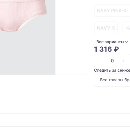
BABY PINK-XL
NAVY-S
N
Все варианты
1 316 ₽
−
+
Следить за сниж
Все товары бр