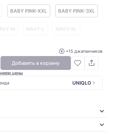
BABY PINK-XXL
BABY PINK-3XL
AVY-M
NAVY-L
NAVY-XL
+15 джапанчиков
Добавить в корзину
ением цены
UNIQLO
енда