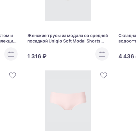
том и
Женские трусы из модала со средней
Складна
ллекции
посадкой Uniqlo Soft Modal Shorts
водоот
bent
Mid Rise
Uniqlo U
1 316 ₽
4 436