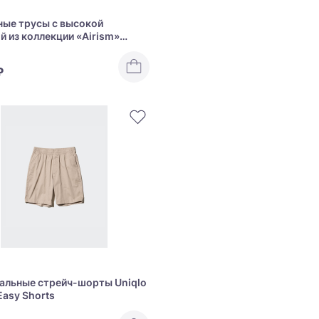
ые трусы с высокой
й из коллекции «Airism»
irism Seamless Shorts Just
₽
альные стрейч-шорты Uniqlo
Easy Shorts