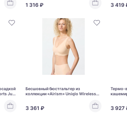
1 316 ₽
3 419 
посадкой
Бесшовный бюстгальтер из
Термо-в
orts Just
коллекции «Airism» Uniqlo Wireless
кашемир
Bra Ultra Relax
Heattec
Cashmere
3 361 ₽
3 927 