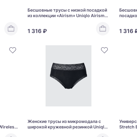
Бесшовные трусы с низкой посадкой
Бесшовн
из коллекции «Airism» Uniqlo Airism
посадко
Seamless Shorts Hip-Hugger
Uniqlo A
Waist
1 316 ₽
1 316 
Женские трусы из микромодала с
Универс
Wireless
широкой кружевной резинкой Uniqlo
Stretch 
Soft Modal Just Waist