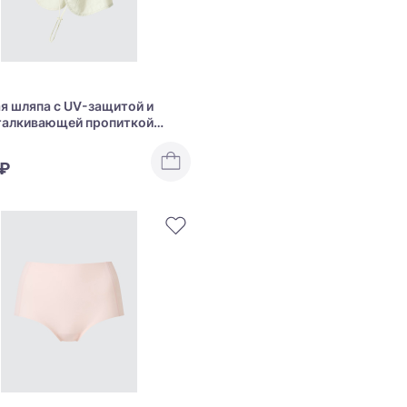
я шляпа с UV-защитой и
талкивающей пропиткой
V Cut Packable Shade Hat
 ₽