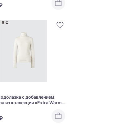
₽
одолазка с добавлением
а из коллекции «Extra Warm
h» Uniqlo Extra Warm Heattech
 Blend Turtleneck T-Shirt
₽