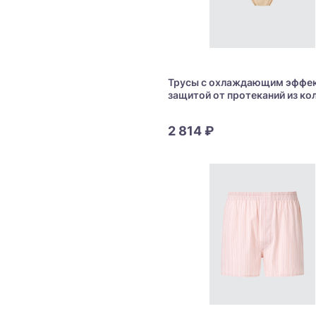
Трусы с охлаждающим эффек
защитой от протеканий из ко
«Airism» Uniqlo Airism Absor
Sanitary Shorts Mid Rise
2 814 ₽