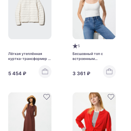
5
Лёгкая утеплённая
Бесшовный топ с
куртка-трансформер с
встроенным
водоотталкивающей
бюстгальтером Uniqlo
пропиткой Uniqlo
Airism Bra Camisole
5 454 ₽
3 361 ₽
Pufftech Compact
Jacket