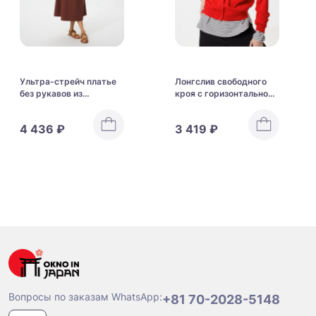
Ультра-стрейч платье
Лонгслив свободного
без рукавов из
кроя с горизонтальной
коллекции «Airism»
полоской Uniqlo Soft
Uniqlo Ultra Stretch
Cotton Round Hem T
4 436 ₽
3 419 ₽
Airism Dress Sleeveless
Long Sleeve Striped
Вопросы по заказам WhatsApp:
+81 70-2028-5148