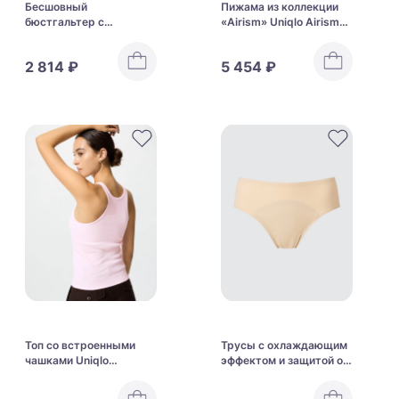
Бесшовный
Пижама из коллекции
бюстгальтер с
«Airism» Uniqlo Airism
квадратным вырезом
Cotton Pajamas
Uniqlo Wireless Bra
2 814 ₽
5 454 ₽
Square Neck
Топ со встроенными
Трусы с охлаждающим
чашками Uniqlo
эффектом и защитой от
Racerback Bra Top
протеканий из
коллекции «Airism»