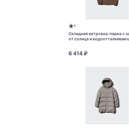
5
Складная ветровка-парка с 
от солнца и водоотталкива
покрытием Uniqlo Packable U
Parka
6 414 ₽