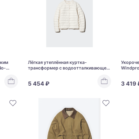
ским
Лёгкая утеплённая куртка-
Укороче
No-
трансформер с водоотталкивающей
Windpro
пропиткой Uniqlo Pufftech Compact
Jacket
5 454 ₽
3 419 