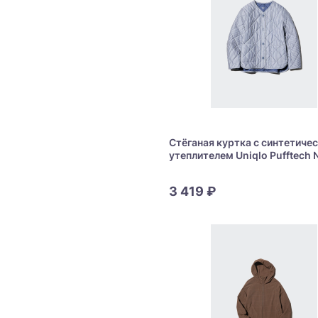
Стёганая куртка с синтетиче
утеплителем Uniqlo Pufftech 
Collar Jacket
3 419 ₽