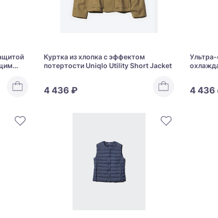
защитой
Куртка из хлопка с эффектом
Ультра-
ющим
потертости Uniqlo Utility Short Jacket
охлажд
V Cut
Uniqlo U
4 436 ₽
4 436