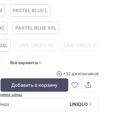
M
PASTEL BLUE L
XL
PASTEL BLUE XXL
3XL
LIME GREEN XS
LIME GREEN S
M
Все варианты
+32 джапанчиков
Добавить в корзину
ением цены
UNIQLO
енда