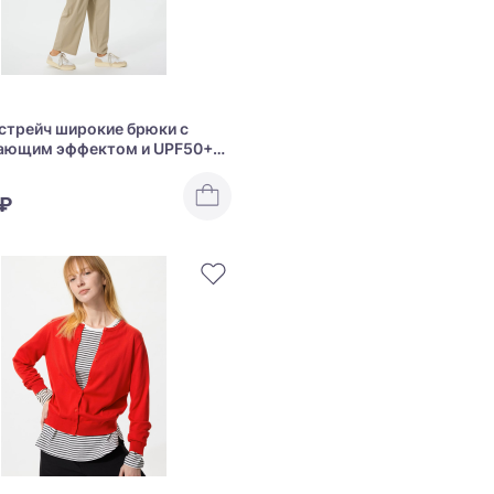
стрейч широкие брюки с
ающим эффектом и UPF50+
ltra Stretch Active Wide Pants
 ₽