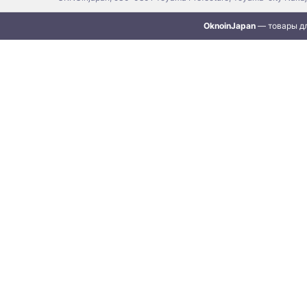
OknoinJapan
— товары дл