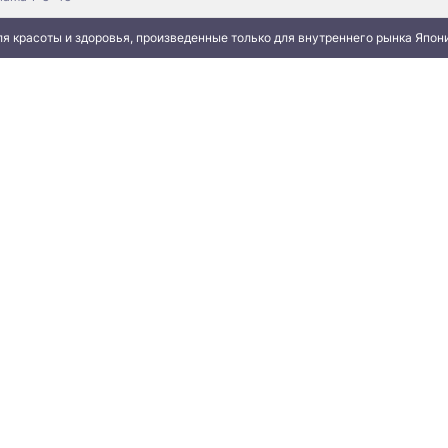
я красоты и здоровья, произведенные только для внутреннего рынка Япон