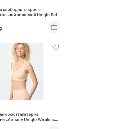
в свободного кроя с
тальной полоской Uniqlo Soft
Round Hem T Long Sleeve
₽
ый бюстгальтер из
ии «Airism» Uniqlo Wireless
a Relax