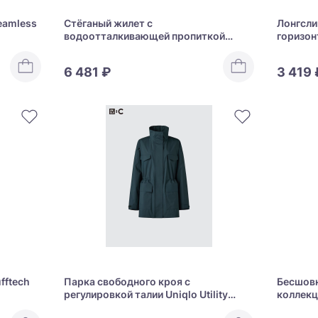
eamless
Стёганый жилет с
Лонгсли
водоотталкивающей пропиткой
горизон
Uniqlo Pufftech Compact Vest
Cotton 
Striped
6 481 ₽
3 419 
fftech
Парка свободного кроя с
Бесшовн
регулировкой талии Uniqlo Utility
коллекц
Short Coat Relaxed Fit
Bra Ultr