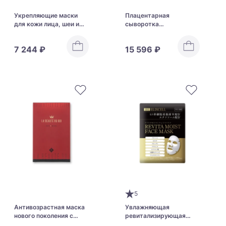
Укрепляющие маски
Плацентарная
для кожи лица, шеи и
сыворотка
декольте Menard
“Интенсивное
Authent Revitalizing
восстановление и
7 244 ₽
15 596 ₽
Mask II
увлажнение” WMT
PLACENTA SERUM
5
Антивозрастная маска
Увлажняющая
нового поколения с
ревитализирующая
аппаратным эффектом
маска со стволовыми