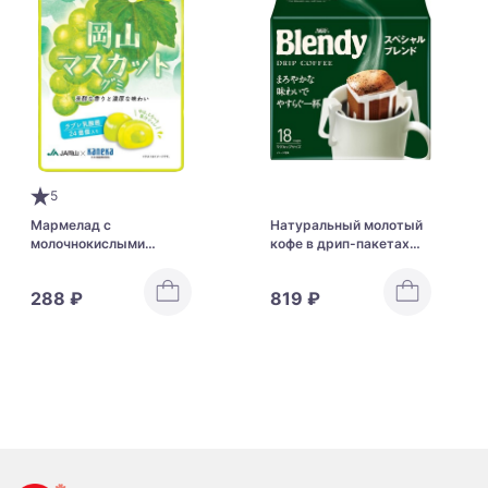
5
Мармелад с
Натуральный молотый
молочнокислыми
кофе в дрип-пакетах
бактериями Kaneka
AGF Blendy Regular
Okayama Muscat
Coffee Drip Pack Special
288 ₽
819 ₽
Gummy Love Lactic Acid
Blend
Bacteria