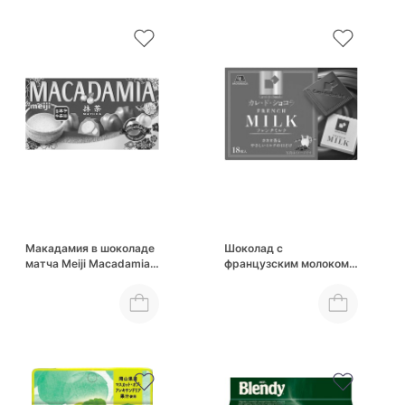
Макадамия в шоколаде
Шоколад с
матча Meiji Macadamia
французским молоком
Chocolate Matcha
Morinaga Carre de
Chocolat French Milk