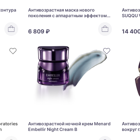
контура
Антивозрастная маска нового
Антивоз
поколения с аппаратным эффектом
SUQQU 
WMT LA BEAUTE DU ROI I MASK
6 809 ₽
14 40
ratories
Антивозрастной ночной крем Menard
Антивоз
m
Embellir Night Cream B
вокруг г
Cream