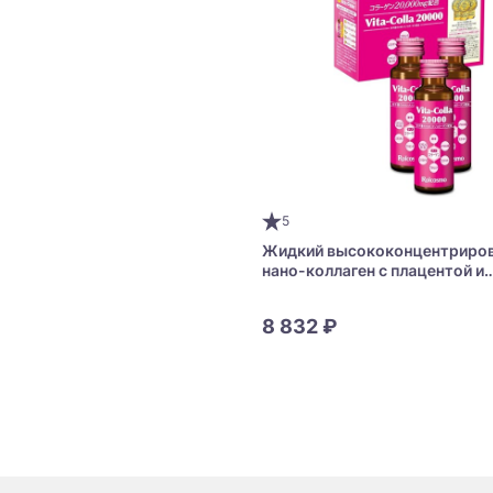
5
Жидкий высококонцентриро
нано-коллаген с плацентой и
витамином С Roicosmo Vita C
20000
8 832 ₽