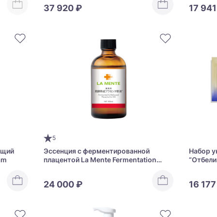
37 920 ₽
17 941
5
ющий
Эссенция с ферментированной
Набор у
am
плацентой La Mente Fermentation
“Отбели
Placenta
Vital Pe
24 000 ₽
16 177