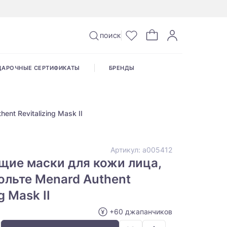
ПОИСК
ДАРОЧНЫЕ СЕРТИФИКАТЫ
БРЕНДЫ
nt Revitalizing Mask II
Артикул:
а005412
щие маски для кожи лица,
ольте Menard Authent
g Mask II
+60 джапанчиков