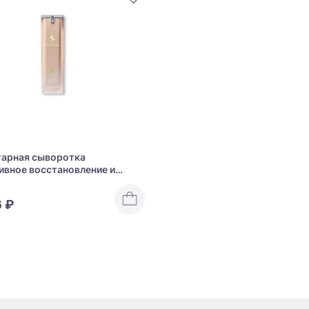
арная сыворотка
ивное восстановление и
ение” WMT PLACENTA SERUM
6 ₽