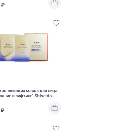
 ₽
крепляющих масок для лица
вание и лифтинг” Shiseido
rfection L Define Radiance
 ₽