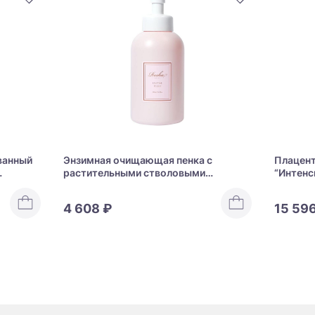
ванный
Энзимная очищающая пенка с
Плацент
растительными стволовыми
“Интенс
ola
клетками и плацентой GRACE RESHA
увлажн
Enzyme Wash
4 608 ₽
15 59