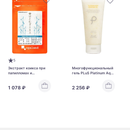
5
Экстракт коикса при
Многофункциональный
папилломах и
гель PLuS Platinum Aqua
бородавках Ogaland
Moisture All-in-one
Hatomugi Extract
1 078 ₽
2 256 ₽