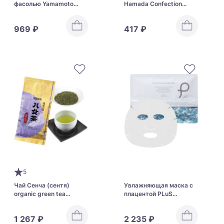
фасолью Yamamoto
Hamada Confection
Kanpo Sword Bean
Balance Power Hokkaido
Barley Tea
Butter
969 ₽
417 ₽
5
Чай Сенча (сентя)
Увлажняющая маска с
organic green tea
плацентой PLuS
Sencha
Placenta Moisture Mask
1 267 ₽
2 235 ₽