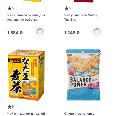
5
5
Чай с гинкго билоба для
Чай улун Ito En Oolong
улучшения работы
Tea Bag
мозга Yamamoto Kanpo
Ichou-You Ekisu Tea
1 584 ₽
1 248 ₽
5
Чай с ячменем и черной
Сливочное печенье