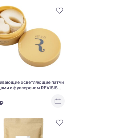
ивающие осветляющие патчи
дами и фуллереном REVISIS
e Eye Sheet
 ₽