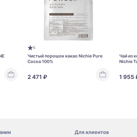
5
NE
Чистый порошок какао Nichie Pure
Чай из 
Cocoa 100%
Nichie 
2 471 ₽
1 955 
ании
Для клиентов