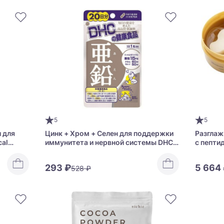
5
5
 для
Цинк + Хром + Селен для поддержки
Разглаж
cal
иммунитета и нервной системы DHC
с пепти
Zinc
Moistur
293 ₽
5 664
528 ₽