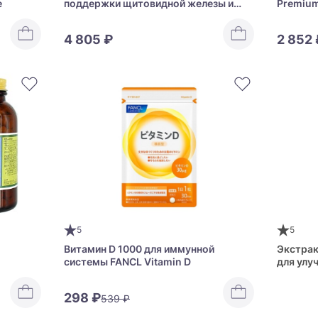
e
поддержки щитовидной железы и
Premium
иммунитета Domasen Natural Hidaka
кожи и 
Kelp
4 805 ₽
2 852 
5
5
Витамин D 1000 для иммунной
Экстрак
системы FANCL Vitamin D
для улу
 JAPAN
Fragrant
298 ₽
539 ₽