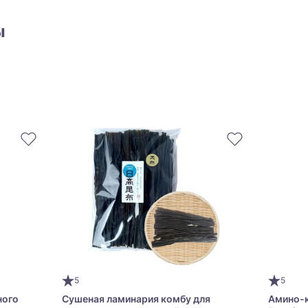
ы
5
5
ного
Сушеная ламинария комбу для
Амино-к