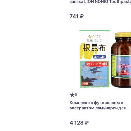
запаха LION NONIO Toothpast
741 ₽
5
Комплекс с фукоиданом и
экстрактом ламинарии для
укрепления иммунитета FINE
Fucoidan
4 128 ₽