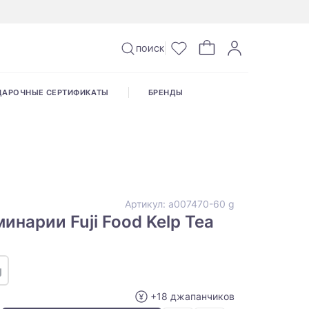
ПОИСК
ДАРОЧНЫЕ СЕРТИФИКАТЫ
БРЕНДЫ
Артикул:
a007470-60 g
инарии Fuji Food Kelp Tea
a
g
+18 джапанчиков