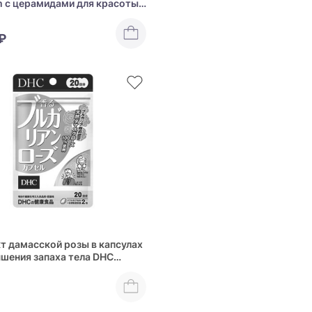
 с церамидами для красоты
здоровья суставов
₽
т дамасской розы в капсулах
чшения запаха тела DHC
 Bulgarian Rose Capsule