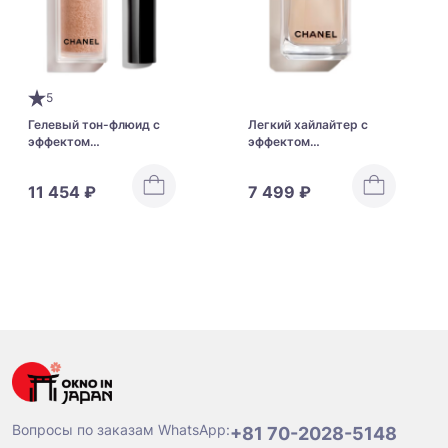
5
Гелевый тон-флюид с
Легкий хайлайтер с
эффектом
эффектом
естественного сияния
естественного сияния
CHANEL Les Beiges Eau
для лица и тела CHANEL
11 454 ₽
7 499 ₽
De Teint Water-Fresh
Les Beiges Fluide
Tint
Enlumineur Belle Mine
Вопросы по заказам WhatsApp:
+81 70-2028-5148