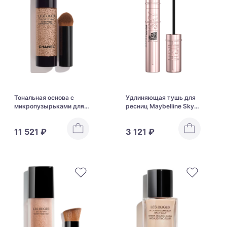
Тональная основа с
Удлиняющая тушь для
микропузырьками для
ресниц Maybelline Sky
ровной и сияющей кожи
High Mascara
CHANEL Les Beiges
11 521 ₽
3 121 ₽
Touche De Teint Water-
Fresh Complexion Touch