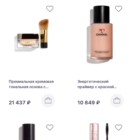
Премиальная кремовая
Энергетический
тональная основа с
праймер с красной
антивозрастным
камелией для
уходом CHANEL
выравнивания тона и
21 437 ₽
10 849 ₽
SUBLIMAGE Le Teint
сияния кожи CHANEL
N°1 de Chanel Skin
Enhancer