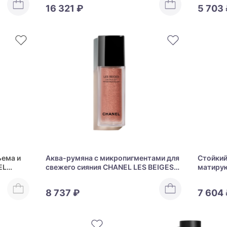
16 321 ₽
5 703
ъема и
Аква-румяна с микропигментами для
Стойкий
EL
свежего сияния CHANEL LES BEIGES
матиру
EAU DE BLUSH
Teint Id
8 737 ₽
7 604