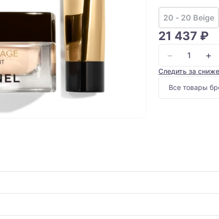
20 - 20 Beige
21 437 ₽
−
+
Следить за сниж
Все товары бр