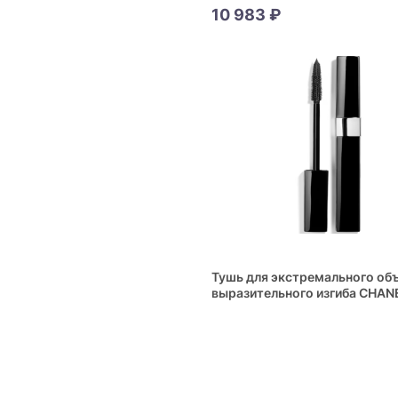
Revitalizing Foundation
10 983 ₽
Тушь для экстремального об
выразительного изгиба CHAN
Inimitable Extrême Mascara