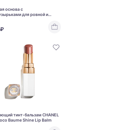
ая основа с
зырьками для ровной и
 кожи CHANEL Les Beiges
De Teint Water-Fresh
 ₽
ion Touch
яющий тинт-бальзам CHANEL
oco Baume Shine Lip Balm