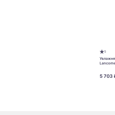
5
Увлажня
Lancome
5 703 