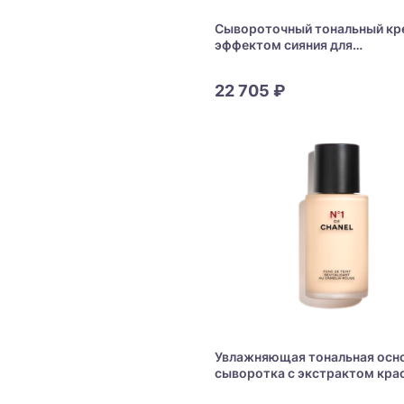
Сывороточный тональный кр
эффектом сияния для
восстановления кожи CHANE
Sublimage L’Essence De Tein
22 705 ₽
Увлажняющая тональная осн
сыворотка с экстрактом кра
камелии CHANEL N°1 de CHAN