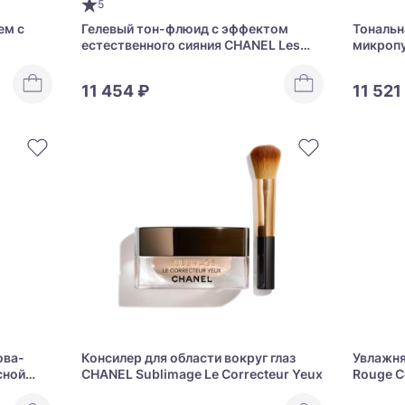
5
ем с
Гелевый тон-флюид с эффектом
Тональн
естественного сияния CHANEL Les
микропу
L
Beiges Eau De Teint Water-Fresh Tint
сияющей
Touche 
11 454 ₽
11 521
Complex
ова-
Консилер для области вокруг глаз
Увлажн
сной
CHANEL Sublimage Le Correcteur Yeux
Rouge C
EL