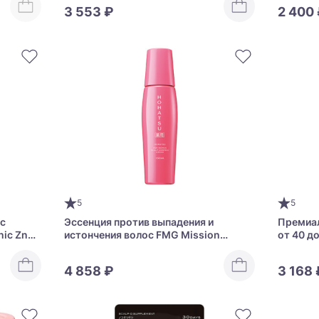
3 553 ₽
2 400
5
5
ос
Эссенция против выпадения и
Премиа
nic Zn
истончения волос FMG Mission
от 40 д
Hohatsu For Women Scalp Essence
Grasse
4 858 ₽
3 168 