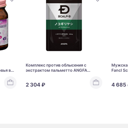
Комплекс против облысения с
Мужская
вья в
экстрактом пальметто ANGFA
Fancl Sc
shi Life
SCALP-D Saw Palmetto
2 304 ₽
4 685