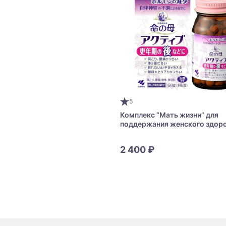
5
Комплекс “Мать жизни” для
поддержания женского здоро
период постменопаузы Kobaya
Mother Active
2 400 ₽