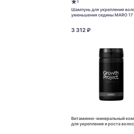
4
Шампунь для укрепления воло
уменьшения седины MARO 17 
Men's Shampoo
3 312 ₽
Витаминно-минеральный ком
для укрепления и роста волос
Пальметто и цинком S-ROSS