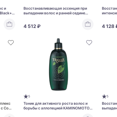
с и
Восстанавливающая эссенция при
Восстан
Black+
выпадении волос и ранней седине
интенси
MARO 17 Black+ Collagen Shot For
коллаге
Scalp Men's
4 512 ₽
4 128 
5
5
плекс
Тоник для активного роста волос и
Восстан
 с Со
борьбы с аллопецией KAMINOMOTO
выпаде
O
TRIGGER HAIR GROWTH
Ladies 