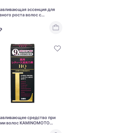
авливающая эссенция для
вного роста волос с
ном MARO 17 Collagen Shot
₽
авливающее средство при
нии волос KAMINOMOTO
HQ Medicinal