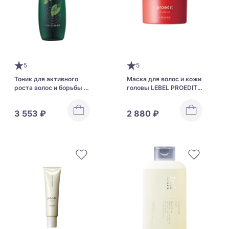
5
5
Тоник для активного
Маска для волос и кожи
роста волос и борьбы с
головы LEBEL PROEDIT
аллопецией
HAIRSKIN ENERGY
KAMINOMOTO TRIGGER
RELAXING для
3 553 ₽
2 880 ₽
HAIR GROWTH
редеющих волос