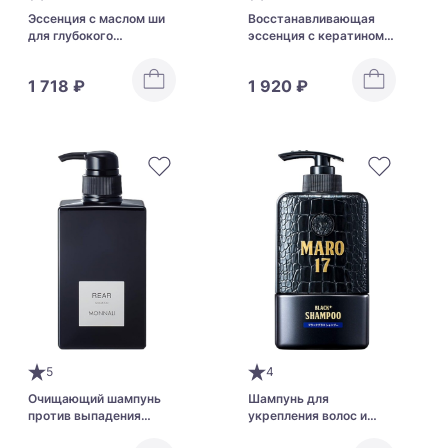
Эссенция с маслом ши
Восстанавливающая
для глубокого
эссенция с кератином и
увлажнения волос
маслом ши для тонких и
LEBEL IAU Essence Moist
ослабленных волос
1 718 ₽
1 920 ₽
Lebel IAU Essence Forti
5
4
Очищающий шампунь
Шампунь для
против выпадения
укрепления волос и
волос MONNALI
уменьшения седины