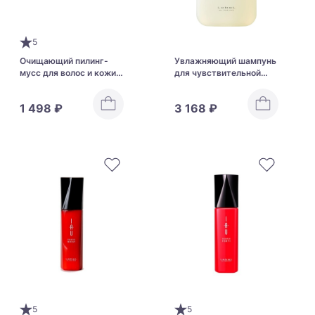
5
Очищающий пилинг-
Увлажняющий шампунь
мусс для волос и кожи
для чувствительной
головы Lebel Proedit
кожи с растительными
Hair Skin Float Cleansing
экстрактами Lebel Theo
1 498 ₽
3 168 ₽
Standard Shampoo Mild
5
5