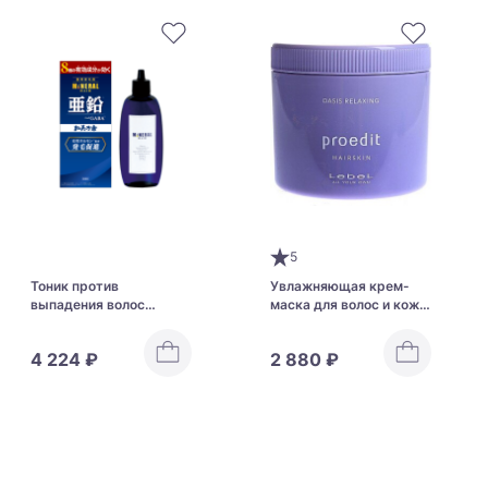
5
Тоник против
Увлажняющая крем-
выпадения волос
маска для волос и кожи
KAMINOMOTO Mineral
головы Lebel Proedit
Hair Tonic Zn GABA
Hair Skin Oasis Relaxing
4 224 ₽
2 880 ₽