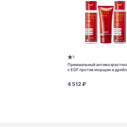
5
Премиальный антивозрастно
с EGF против морщин и дряб
Zetok Style Recept Skin Premi
4 512 ₽