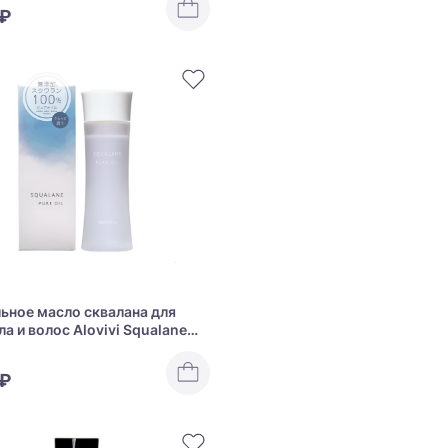
 ₽
ьное масло сквалана для
ла и волос Alovivi Squalane
 ₽