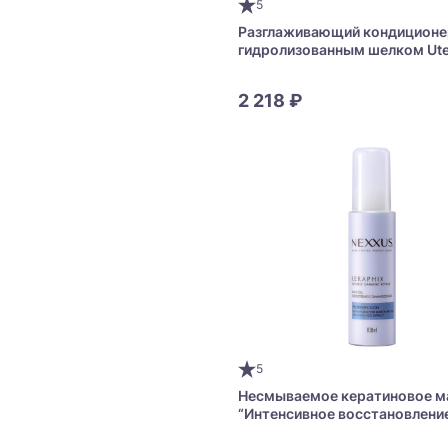
5
Разглаживающий кондиционе
гидролизованным шелком Ut
Proqualite Straightening Cond
2 218 ₽
5
Несмываемое кератиновое м
“Интенсивное восстановлени
NEXXUS KERAPHIX Intense D