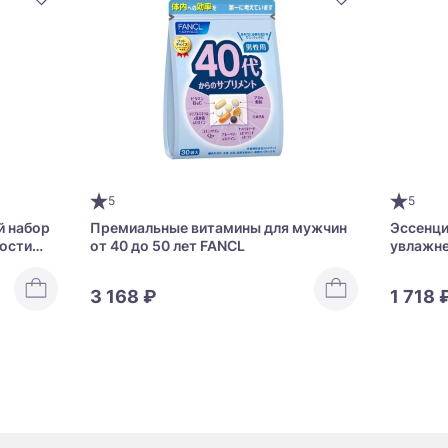
5
5
й набор
Премиальные витамины для мужчин
Эссенци
лости
от 40 до 50 лет FANCL
увлажне
um
Moist
3 168 ₽
1 718 