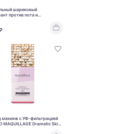
льный шариковый
ант против пота и
ного запаха Shiseido AG Deo
ium Deodorant Roll-On
₽
д макияж с УФ-фильтрацией
O MAQUILLAGE Dramatic Skin
Base NEO SPF 50+ PA++++