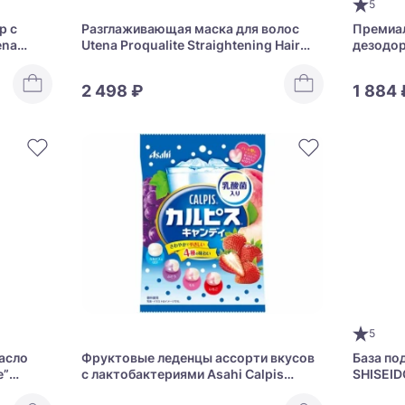
5
р с
Разглаживающая маска для волос
Премиа
ena
Utena Proqualite Straightening Hair
дезодор
itioner
Pack
возраст
24 Prem
2 498 ₽
1 884 
5
асло
Фруктовые леденцы ассорти вкусов
База по
е”
с лактобактериями Asahi Calpis
SHISEID
amage
Candy
Sensor 