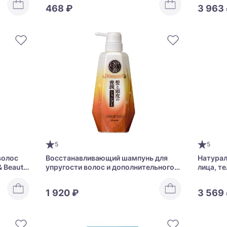
468 ₽
3 963
5
5
волос
Восстанавливающий шампунь для
Натурал
& Beauty
упругости волос и дополнительного
лица, те
объема Rohto 50 Megumi Hair And
Pure Oil
Scalp Nourishing Shampoo
1 920 ₽
3 569