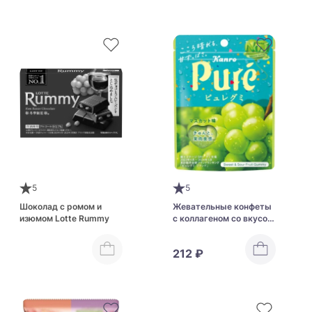
5
5
Шоколад с ромом и
Жевательные конфеты
изюмом Lotte Rummy
с коллагеном со вкусом
белого винограда Kanro
Fruit Juice Gummy
212 ₽
Collagen Muscat