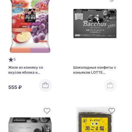
5
Желе из конняку со
Шоколадные конфеты с
вкусом яблока и
коньяком LOTTE
винограда Orihiro Plan
Bacchus Chocolate
Du Puru & Jelly Pouch
Candies With Cognac
555 ₽
Apple + Grape