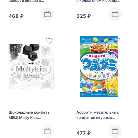
ассорти вкусов с
с коллагеном и соком
лактобактериями Asahi
красного винограда
Calpis Candy
UHA Grape
468 ₽
325 ₽
Шоколадные конфеты
Ассорти жевательных
MEIJI Melty Kiss
конфет со вкусами
Premium Chocolate
содовой Kasugai Soda
Mix Gummy
477 ₽