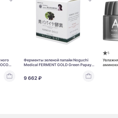
5
тного
Ферменты зеленой папайи Noguchi
Увлажня
DEOCO
Medical FERMENT GOLD Green Papaya
аминоки
& Resveratrol
HANAJIR
Mask Am
9 662 ₽