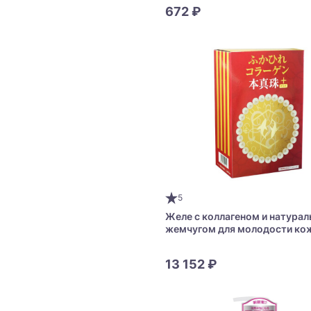
672 ₽
5
Желе с коллагеном и натура
жемчугом для молодости кож
суставов Fukahire Collagen an
13 152 ₽