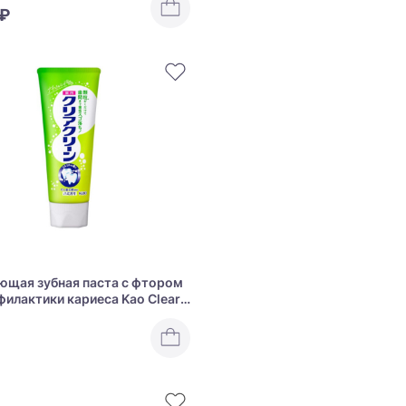
 ₽
щая зубная паста с фтором
филактики кариеса Kao Clear
edicated Toothpaste