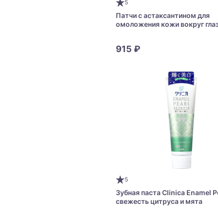
5
Патчи с астаксантином для
омоложения кожи вокруг гла
COSMEPORT Clear Turn Moist
Eye Zone Mask
915 ₽
5
Зубная паста Clinica Enamel P
cвежесть цитруса и мята