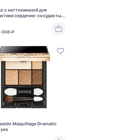
с с наттокиназой для
ктики сердечно-сосудистых
аний DHC Nattokinase 3100FU
1 308 ₽
seido Maquillage Dramatic
Eyes