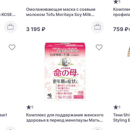
5
Омолаживающая маска с соевым
Комплек
з KOSE
молоком Tofu Moritaya Soy Milk
профила
 Charge
Yogurt Pack Ball Red Aging Care
заболев
3 195 ₽
759 ₽
5
5
earl
Комплекс для поддержания женского
Тени Shi
здоровья в период менопаузы Мать
Styling 
жизни KOBAYASHI Inochi no Haha А