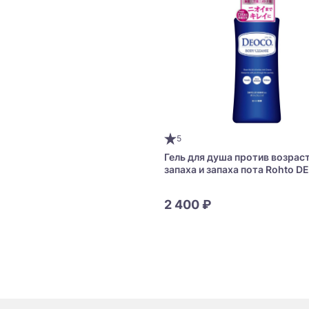
5
Гель для душа против возрас
запаха и запаха пота Rohto 
Medicated Body Cleanse
2 400 ₽