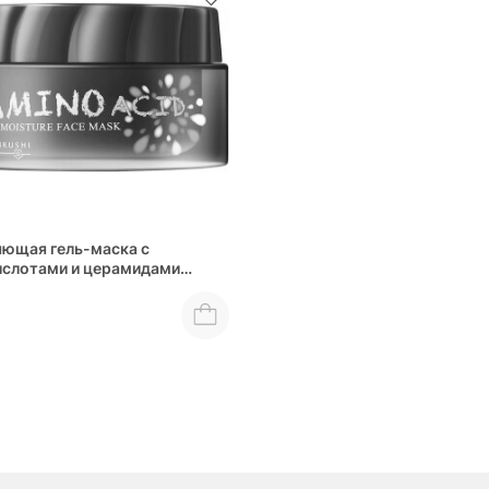
ющая гель-маска с
слотами и церамидами
USHI Super Moisture Face
ino Acid & Ceramide