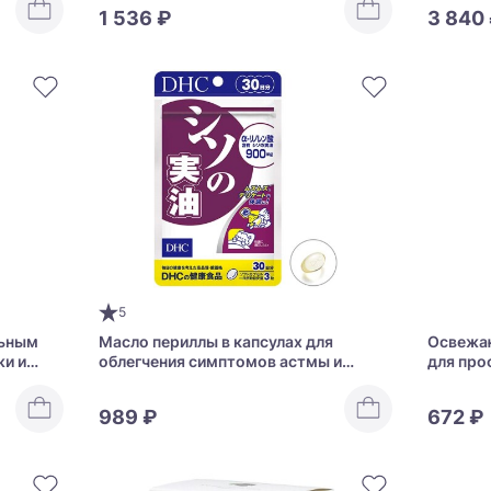
после 40
1 536 ₽
3 840
5
льным
Масло периллы в капсулах для
Освежаю
и и
облегчения симптомов астмы и
для про
d Pearls
аллергии DHC Perilla Seed Oil
Clean M
989 ₽
672 ₽