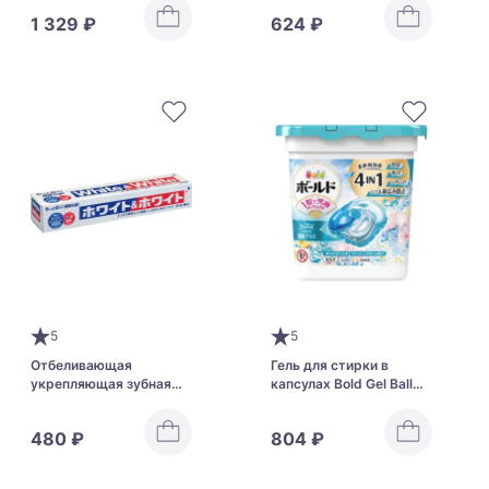
на углях Nissin Saikyo
1 329 ₽
624 ₽
Donbei Kamo Dashi Soba
5
5
Отбеливающая
Гель для стирки в
укрепляющая зубная
капсулах Bold Gel Ball
паста с фтором Lion
4D Washing Capsules
White Toothpaste
480 ₽
804 ₽