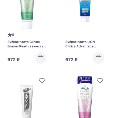
5
Зубная паста Clinica
Зубная паста LION
Enamel Pearl cвежесть
Clinica Advantage
цитруса и мята
Toothpick цитрусовая
мята
672 ₽
672 ₽