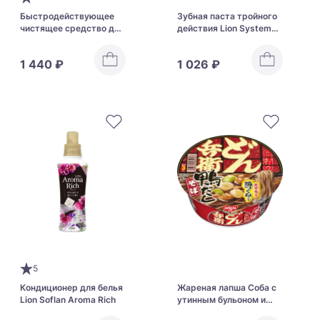
Быстродействующее
Зубная паста тройного
чистящее средство для
действия Lion Systema
ванн с ионами серебра
Haguki Plus Toothpaste
LION Look Plus Bathtub
1 440 ₽
1 026 ₽
Cleansing with Silver
Ions
5
Кондиционер для белья
Жареная лапша Соба с
Lion Soflan Aroma Rich
утинным бульоном и
куриными тефтельками