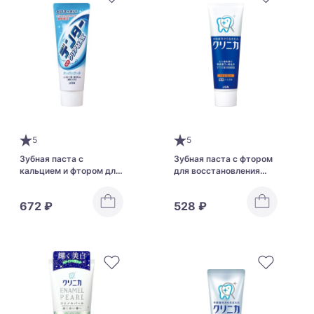
5
5
Зубная паста с
Зубная паста с фтором
кальцием и фтором для
для восстановления
ежедневного ухода и
эмали и профилактики
профилактики кариеса
кариеса LION Clinica
672 ₽
528 ₽
LION Denter Clear MAX
Toothpaste