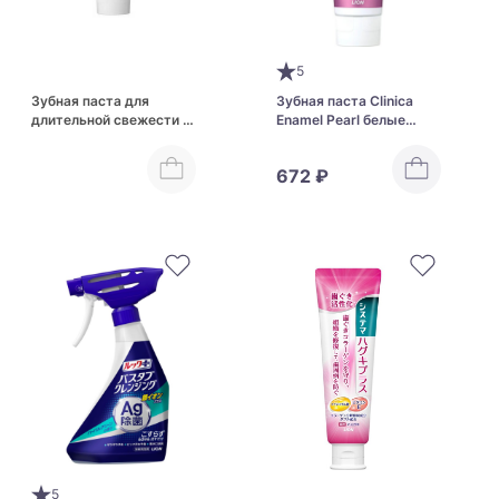
5
Зубная паста для
Зубная паста Clinica
длительной свежести и
Enamel Pearl белые
комплексной защиты
цветы и мята
зубов Lion Etiquette
672 ₽
5