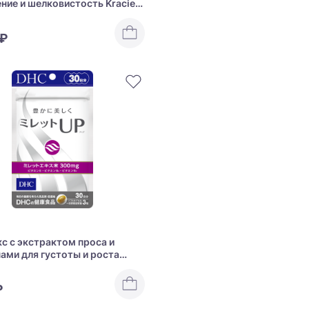
ние и шелковистость Kracie
 Hair Dense W Moisturizing
 ₽
с с экстрактом проса и
ами для густоты и роста
HC Millet UP
₽