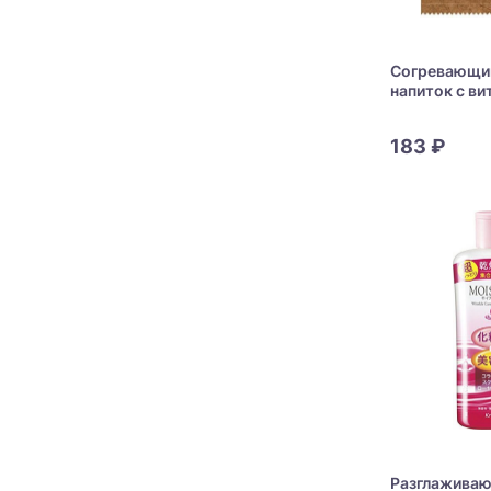
Согревающи
напиток с в
Kracie Yuru
Ginger Drink
183 ₽
Разглаживаю