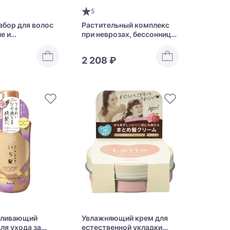
5
абор для волос
Растительный комплекс
е и
при неврозах, бессоннице
ость Kracie
и нарушении работы ЖКТ
air Dense W
Kracie Kampo
2 208 ₽
ng Care
Saikokaryukotsuryoto
вливающий
Увлажняющий крем для
ля ухода за
естественной укладки