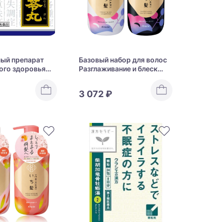
ый препарат
Базовый набор для волос
ого здоровья
Разглаживание и блеск
ishi-Bukuryo-Gan
Kracie Ichikami Hair
anules
Smoothing
3 072 ₽