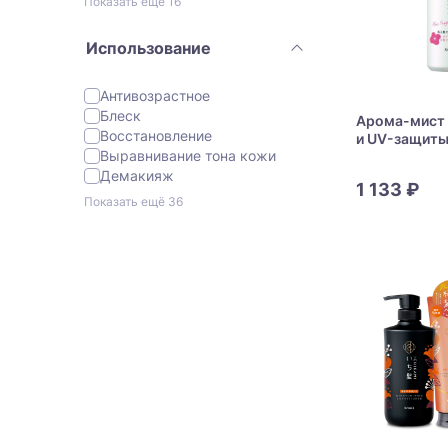
Показать ещё 16
Использование
Антивозрастное
Блеск
Арома-мист 
Восстановление
и UV-защиты 
Выравнивание тона кожи
Ichikami Hair
Mist
Демакияж
1 133 ₽
Показать ещё 36