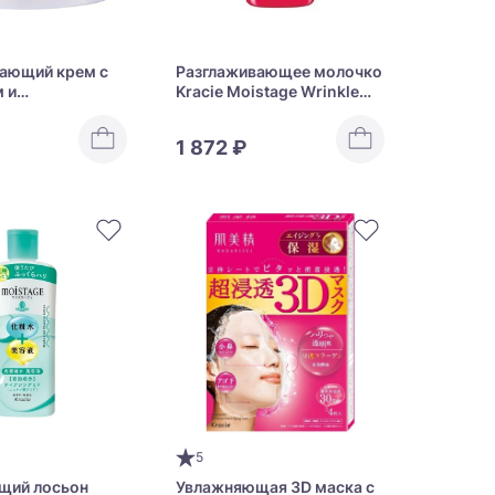
ающий крем с
Разглаживающее молочко
 и
Kracie Moistage Wrinkle
дом Kracie
Essence Milk
ift Moist
1 872 ₽
ream Extra Rich
5
щий лосьон
Увлажняющая 3D маска с