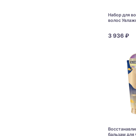
Набор для в
волос Увлаж
шелковистос
Ichikami Hai
3 936 ₽
Moisturizing
Восстанавл
бальзам для 