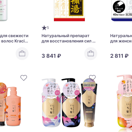
5
для свежести
Натуральный препарат
Натуральн
волос Kracie
для восстановления сил и
для женск
 Fragrance Fix
энергии Kracie
Kracie Ke
Juzentaihoto Extract
Extract Gr
3 841 ₽
2 811 ₽
Tablets