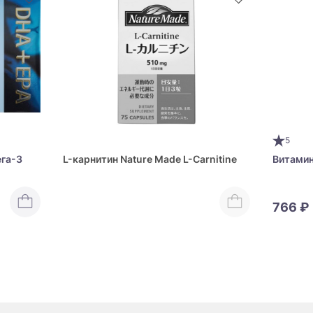
5
ега-3
L-карнитин Nature Made L-Carnitine
Витамин
lene
766 ₽