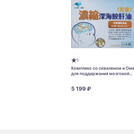
5
Комплекс со скваленом и Ом
для поддержания мозговой
активности ребенка JHO Squa
DHA + EPA
5 199 ₽