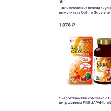
5
100% сквален из печени акулы
иммунитета Orihiro Squalene 
дней
1 876 ₽
Энергетический комплекс с L
цитруллином FINE JAPAN L-cit