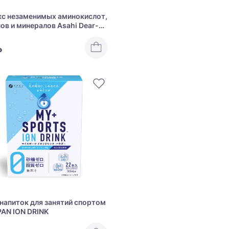
с незаменимых аминокислот,
ов и минералов Asahi Dear-
mino + Multivitamin & Mineral
₽
напиток для занятий спортом
PAN ION DRINK