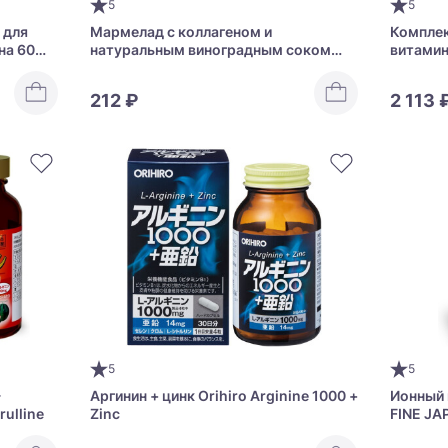
5
5
 для
Мармелад с коллагеном и
Комплек
на 60
натуральным виноградным соком
витамин
Kanro Puregumi Grape
Natura A
212 ₽
2 113 
5
5
-
Аргинин + цинк Orihiro Arginine 1000 +
Ионный 
rulline
Zinc
FINE JA