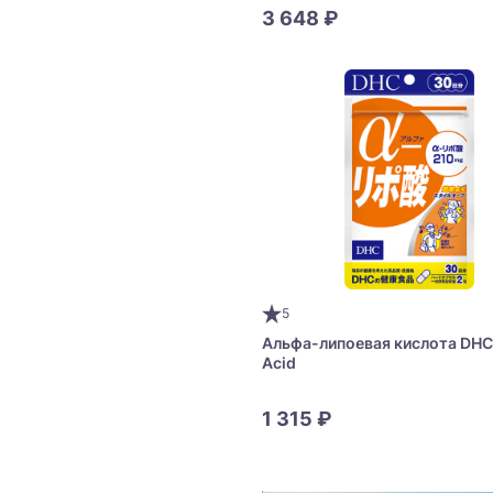
3 648 ₽
5
Альфа-липоевая кислота DHC 
Acid
1 315 ₽