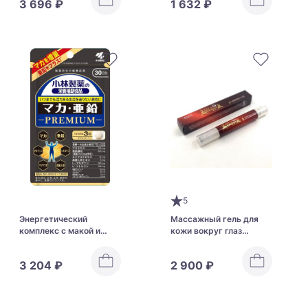
3 696 ₽
1 632 ₽
66000FU
5
Энергетический
Массажный гель для
комплекс с макой и
кожи вокруг глаз
цинком Kobayashi
“Уменьшение отеков и
Maca/Zinc PREMIUM
лифтинг” RAISE Eye Bag
3 204 ₽
2 900 ₽
Lift