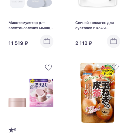
Миостимулятор для
Свиной коллаген для
восстановления мышц
суставов и кожи
Omron Elepulse HV-
NICHIGA Pork Collagen
F230-JAZ3
11 519 ₽
2 112 ₽
5