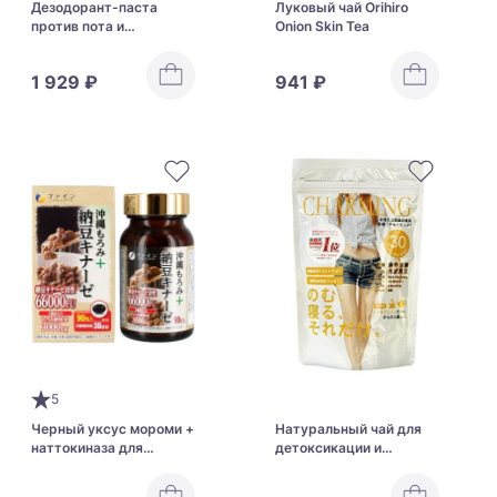
Дезодорант-паста
Луковый чай Orihiro
против пота и
Onion Skin Tea
неприятного запаха Kao
8 × 4 Deodorant Putty
1 929 ₽
941 ₽
Fragrance-Free
5
Черный уксус мороми +
Натуральный чай для
наттокиназа для
детоксикации и
сердца Fine Okinawa
улучшения метаболизма
Moromi + Nattokinase
Charming Tea Sleep