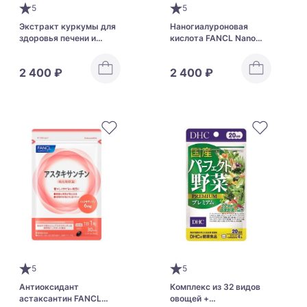
5
5
Экстракт куркумы для
Наногиалуроновая
здоровья печени и
кислота FANCL Nano
детоксикации
Hyaluronic Acid
организма Orihiro Ukon
2 400 ₽
2 400 ₽
Extract Grain
5
5
Антиоксидант
Комплекс из 32 видов
астаксантин FANCL
овощей +