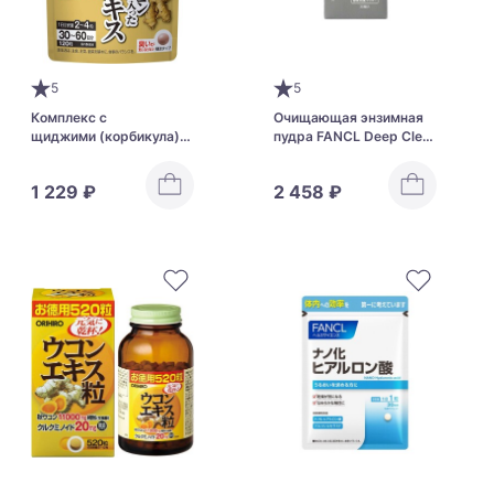
5
5
Комплекс с
Очищающая энзимная
щиджими (корбикула)
пудра FANCL Deep Clear
для здоровья печени и
Washing Powder
желчного пузыря Orihiro
1 229 ₽
2 458 ₽
Liver Extract + Shijimi +
Turmeric