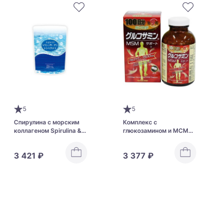
5
5
Спирулина с морским
Комплекс с
коллагеном Spirulina &
глюкозамином и МСМ
Marine Collagen Algae
для здоровья суставов
и костей Maruman
3 421 ₽
3 377 ₽
Glucosamine + MSM