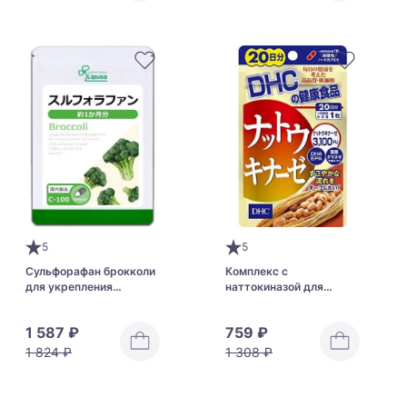
5
5
Сульфорафан брокколи
Комплекс с
для укрепления
наттокиназой для
иммунитета Lipusa
профилактики
Sulforaphane Broccoli
сердечно-сосудистых
1 587 ₽
759 ₽
заболеваний DHC
Nattokinase 3100FU
1 824 ₽
1 308 ₽