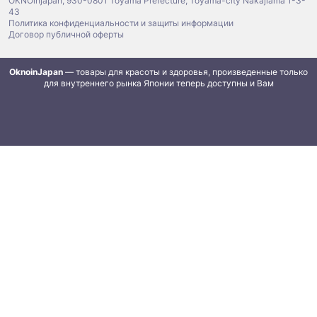
OKNOinjapan, 930-0801 Toyama Prefecture, Toyama-city Nakajiama 1-3-
43
Политика конфиденциальности и защиты информации
Договор публичной оферты
OknoinJapan
— товары для красоты и здоровья, произведенные только
для внутреннего рынка Японии теперь доступны и Вам