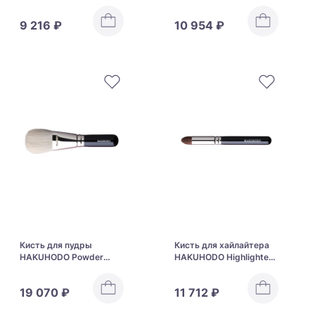
Powder & Liquid
Brush Tapered G5521A
Foundation Brush
9 216 ₽
10 954 ₽
Rd&Agld 4mm G5552
Кисть для пудры
Кисть для хайлайтера
HAKUHODO Powder
HAKUHODO Highlighter
Brush Round & Flat
Brush Tapered G5524
J5541
19 070 ₽
11 712 ₽