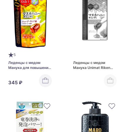
5
Леденцы с медом
Леденцы с медом
Манука для повышения
Манука Unimat Riken
защитных свойств
Manuka Honey Candy
организма Unimat Riken
MGO100+
345 ₽
Manuka Honey Candy
MGO550+