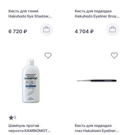
Кисть для теней
Кисть для подводки
Hakuhodo Eye Shadow
Hakuhodo Eyeliner Brush
Brush Round & Angled
D1 Flat J521H
J122
6 720 ₽
4 704 ₽
5
Шампунь против
Кисть для подводки
перхоти KAMINOMOTO
глаз Hakuhodo Eyeliner