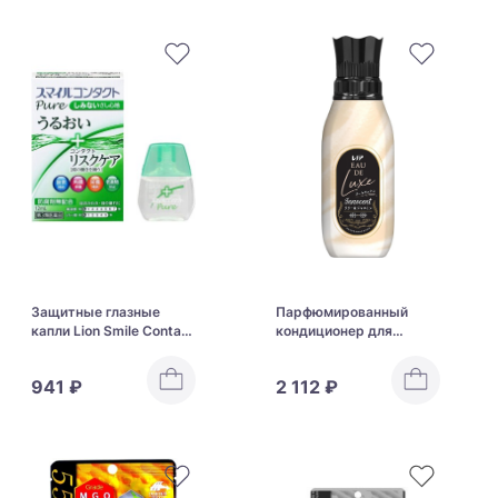
Защитные глазные
Парфюмированный
капли Lion Smile Contact
кондиционер для
Pure
смягчения и
разглаживания ткани
941 ₽
2 112 ₽
LENOR Eau De Luxe
Parfum