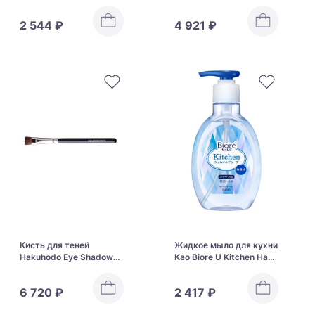
Medicated Shampoo B &
Brush Round J190H
P
2 544 ₽
4 921 ₽
Кисть для теней
Жидкое мыло для кухни
Hakuhodo Eye Shadow
Kao Biore U Kitchen Hand
Brush Flat JP12H
Gel Gel Soap
6 720 ₽
2 417 ₽