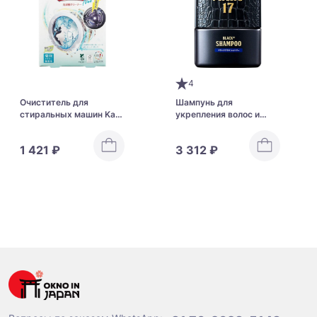
4
Очиститель для
Шампунь для
стиральных машин Kavi
укрепления волос и
Tornado Neo
уменьшения седины
MARO 17 Black+ Men's
1 421 ₽
3 312 ₽
Shampoo