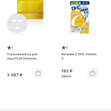
5
5
Утренняя маска для
Витамин С DHC Vitamin
лица PLuS Intensive
C
Morning Mask
192 ₽
3 387 ₽
269 ₽