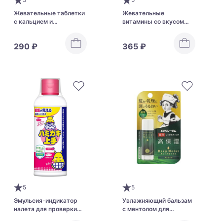
Жевательные таблетки
Жевательные
с кальцием и
витамины со вкусом
витамином D Unimat
апельсина для
Riken Children's Calcium
поддержания ребенка в
290 ₽
365 ₽
+ V.D Chewable
период обучения Unimat
Chocolate Flavor
Riken Children's IQ
Chewable
5
5
Эмульсия-индикатор
Увлажняющий бальзам
налета для проверки
с ментолом для
качества чистки зубов у
визуального увеличения