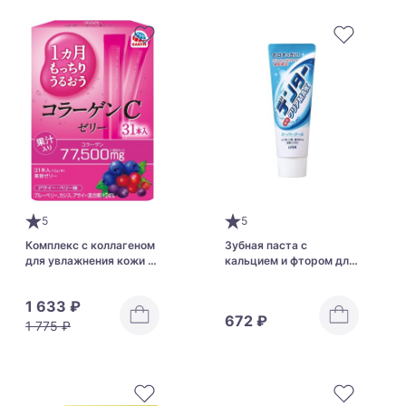
5
5
Комплекс с коллагеном
Зубная паста с
для увлажнения кожи и
кальцием и фтором для
здоровья суставов
ежедневного ухода и
Earth Pharmaceutical
профилактики кариеса
1 633 ₽
Moisturizing Collagen C
LION Denter Clear MAX
672 ₽
Jelly
1 775 ₽