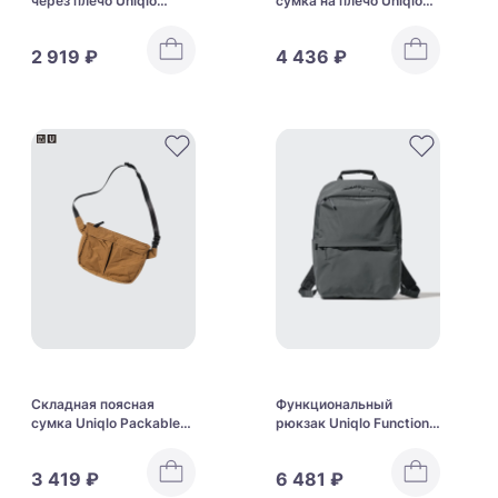
через плечо Uniqlo
сумка на плечо Uniqlo
Round Mini Shoulder Bag
Puffy Shoulder Bag
2 919 ₽
4 436 ₽
Складная поясная
Функциональный
сумка Uniqlo Packable
рюкзак Uniqlo Functional
Crossbody Bag
Backpack
3 419 ₽
6 481 ₽