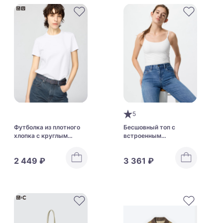
5
Футболка из плотного
Бесшовный топ с
хлопка с круглым
встроенным
вырезом Uniqlo Crew
бюстгальтером Uniqlo
Neck T Heavyweight
Airism Bra Camisole
2 449 ₽
3 361 ₽