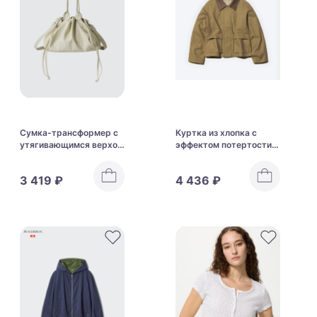
Сумка-трансформер с
Куртка из хлопка с
утягивающимся верхом
эффектом потертости
Uniqlo Drawstring Bag
Uniqlo Utility Short
Jacket
3 419 ₽
4 436 ₽