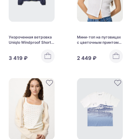
Укороченная ветровка
Мини-топ на пуговицах
Uniqlo Windproof Short
с цветочным принтом
Parka
Uniqlo Waffle Full Open
Mini T
3 419 ₽
2 449 ₽