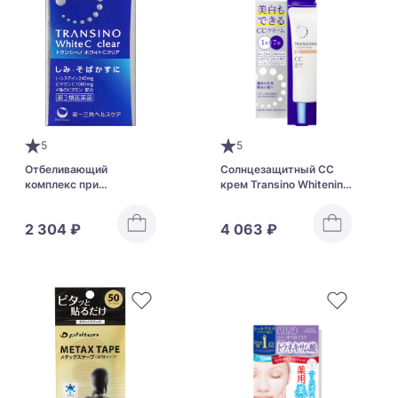
5
5
Отбеливающий
Солнцезащитный СС
комплекс при
крем Transino Whitening
пигментных пятнах
CC Cream SPF50 +
Transino White C Clear
PA++++
2 304 ₽
4 063 ₽