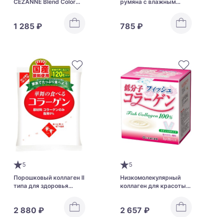
CEZANNE Blend Color
румяна с влажным
Cheek
сиянием CEZANNE Face
Glow Color
1 285 ₽
785 ₽
5
5
Порошковый коллаген II
Низкомолекулярный
типа для здоровья
коллаген для красоты и
суставов AFC Hanamai
эластичности кожи
Collagen II Type
Yamamoto Kampo Low
2 880 ₽
2 657 ₽
Molecular Collagen 100%