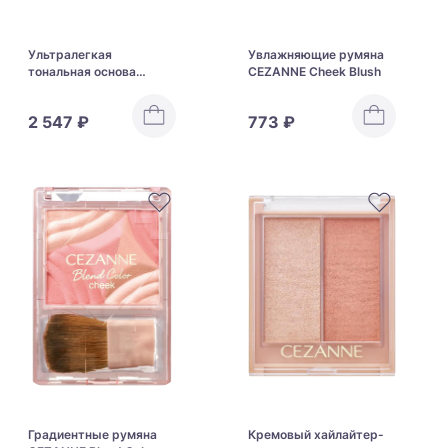
Ультралегкая
Увлажняющие румяна
тональная основа
CEZANNE Cheek Blush
против жирного блеска
и сухости Kanebo Kate
2 547 ₽
773 ₽
Airy Change Liquid
Градиентные румяна
Кремовый хайлайтер-