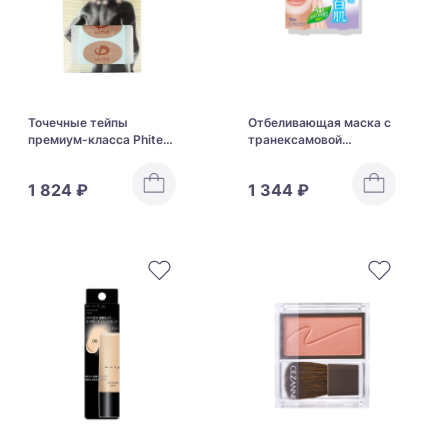
Точечные тейпы
Отбеливающая маска с
премиум-класса Phiten
транексамовой
Metax Tape
кислотой для упругой,
сияющей кожи Clear
1 824 ₽
1 344 ₽
Turn White Mask
Tranexamic Acid