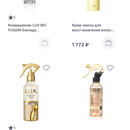
5
Кондиционер LUX BIO
Крем-маска для
FUSION Damage
восстановления волос
Defense для
Lux Super Rich Shine
восстановления волос
Damage Repair Cream
1 772 ₽
5