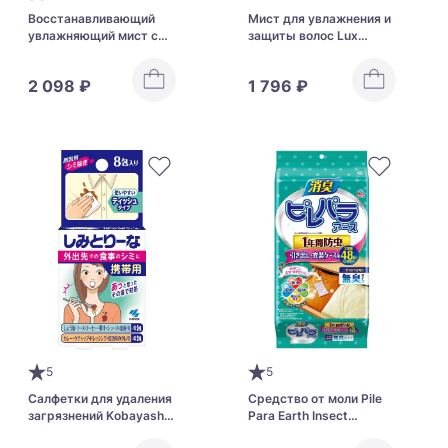
Восстанавливающий
Мист для увлажнения и
увлажняющий мист с
защиты волос Lux
аргинином, кератином и
Styling Sorceress Fix
аргановым маслом LUX
Water
2 098 ₽
1 796 ₽
Super Rich Shine
Damage Repair Melty
Hair Mist
5
5
Салфетки для удаления
Средство от моли Pile
загрязнений Kobayashi
Para Earth Insect
Shimitori Portable Tissue
Repellent