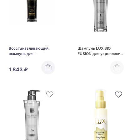
Восстанавливающий
Шампунь LUX BIO
шампунь для
FUSION для укрепления
поврежденных и сухих
волос
волос LUX BIO FUSION
1 843 ₽
BLACK EDITION
Shampoo