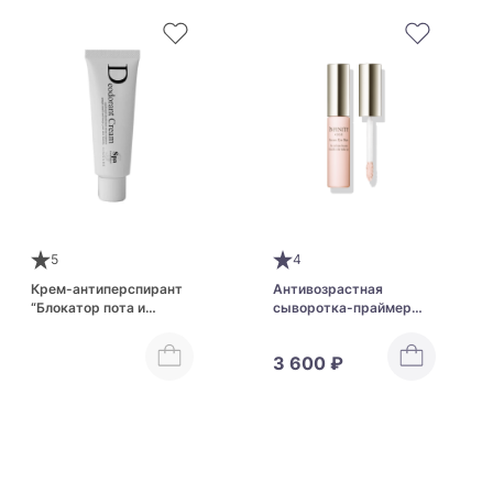
5
4
Крем-антиперспирант
Антивозрастная
“Блокатор пота и
сыворотка-праймер
запаха” Spa Treatment
для кожи вокруг глаз
Deodorant Cream N
KOSE Infinity Serum Eye
3 600 ₽
Base