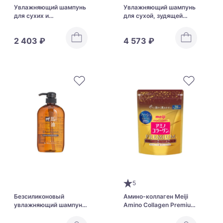
Увлажняющий шампунь
Увлажняющий шампунь
для сухих и
для сухой, зудящей
поврежденных волос с
кожи Milbon Aujua
коллагеном Unlabel CO
Moistcalm Moisture
2 403 ₽
4 573 ₽
Moist Shampoo
Clear Shampoo
5
Безсиликоновый
Амино-коллаген Meiji
увлажняющий шампунь
Amino Collagen Premium
с лошадиным маслом
с церамидами для
Kumano Cosmetics Yushi
красоты кожи и