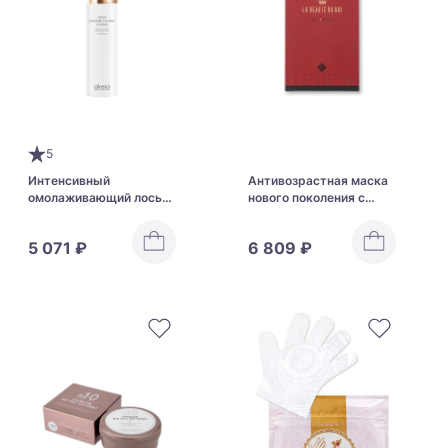
5
Интенсивный
Антивозрастная маска
омолаживающий лосьон
нового поколения с
с экзосомами и iPS-
аппаратным эффектом
комплексом DIREIA
WMT LA BEAUTE DU ROI
5 071 ₽
6 809 ₽
STEM INTENSE LOTION
I MASK
iP SOME