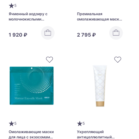
5
Ячменный аодзиру с
Премиальная
молочнокислыми
омолаживающая маска
бактериями и
со стволовыми
растительными
клетками Afura Be-10
1 920 ₽
2 795 ₽
ферментами Yuwa
PREMIUM FACE MASK
Aojiru Barley Grass +
Lactic Acid Bacteria
5
5
Омолаживающие маски
Укрепляющий
для лица с экзосомами
антицеллюлитный