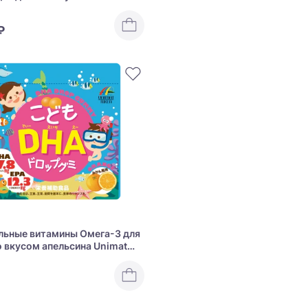
l Vitamin Drop Jelly
₽
ьные витамины Омега-3 для
о вкусом апельсина Unimat
HA