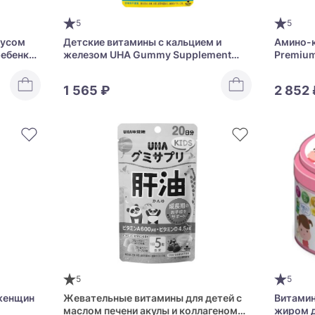
5
5
кусом
Детские витамины с кальцием и
Амино-к
ребенка
железом UHA Gummy Supplement
Premium
en
Kids Calcium+Iron Assorted
кожи и 
1 565 ₽
2 852 
5
5
женщин
Жевательные витамины для детей с
Витамин
маслом печени акулы и коллагеном
жиром д