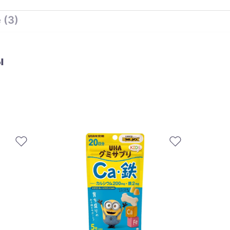
 (3)
ы