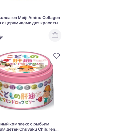
оллаген Meiji Amino Collagen
 с церамидами для красоты
здоровья суставов
₽
ный комплекс с рыбьим
ля детей Chuyaku Children