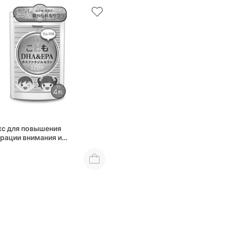
с для повышения
рации внимания и
твия детей DHA & EPA +
idylserine Child