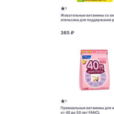
5
Жевательные витамины со в
апельсина для поддержания 
в период обучения Unimat Rik
Children's IQ Chewable
365 ₽
5
Премиальные витамины для 
от 40 до 50 лет FANCL