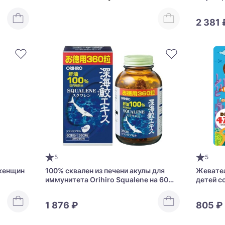
UHA Gummy Supplement Kids Liver Oil
Liver Oi
2 381 
5
5
женщин
100% сквален из печени акулы для
Жевател
иммунитета Orihiro Squalene на 60
детей с
дней
Riken D
1 876 ₽
805 ₽