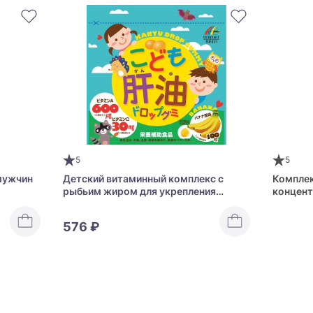
5
5
мужчин
Детский витаминный комплекс с
Комплек
рыбьим жиром для укрепления
концент
иммунитета Unimat Riken Fish Liver
спокойс
Oil Drops Gummies for Children
Phosphat
576 ₽