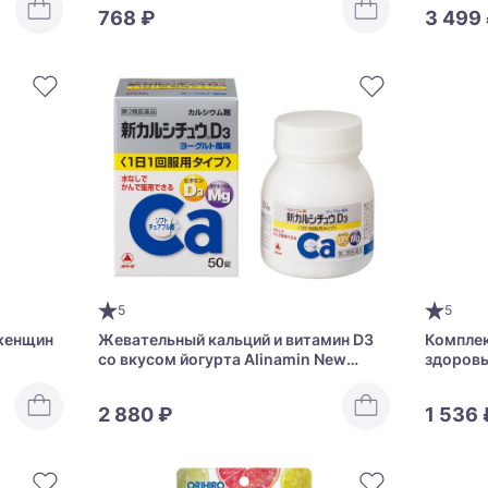
768 ₽
3 499
5
5
женщин
Жевательный кальций и витамин D3
Комплек
со вкусом йогурта Alinamin New
здоровь
Calcium D3
жизни K
после 4
2 880 ₽
1 536 