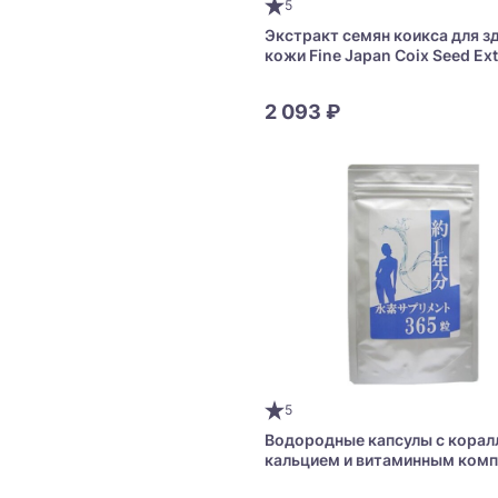
5
Экстракт семян коикса для з
кожи Fine Japan Coix Seed Ext
Prime
2 093 ₽
5
Водородные капсулы с кора
кальцием и витаминным ком
на 365 дней Nihon Evidence 