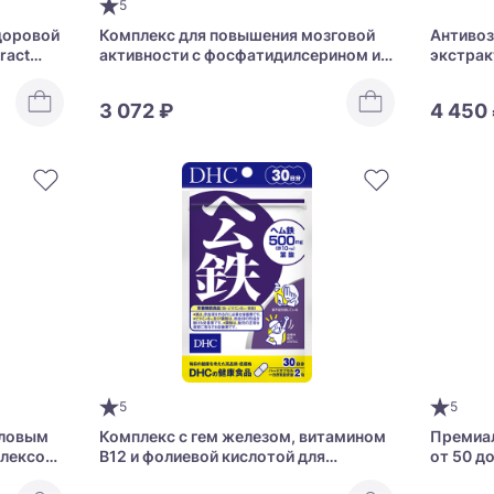
5
доровой
Комплекс для повышения мозговой
Антивоз
ract
активности с фосфатидилсерином и
экстрак
экстрактом мукуны Happy Colle PS
молочн
Direct
Raw Pla
3 072 ₽
4 450
5
5
лловым
Комплекс с гем железом, витамином
Премиа
плексом
B12 и фолиевой кислотой для
от 50 д
Hydrogen
профилактики анемии DHC Heme Iron