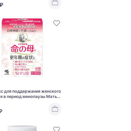
 ₽
с для поддержания женского
я в период менопаузы Мать
OBAYASHI Inochi no Haha А
0
₽