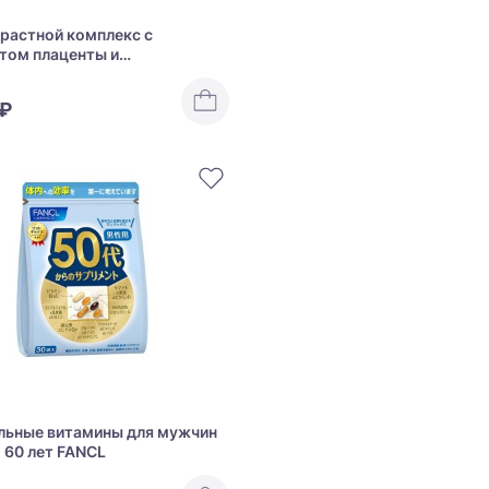
растной комплекс с
том плаценты и
окислыми бактериями DHC
centa Capsule
 ₽
льные витамины для мужчин
о 60 лет FANCL