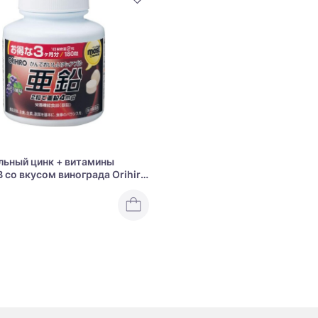
ьный цинк + витамины
B со вкусом винограда Orihiro
ewable Zinc