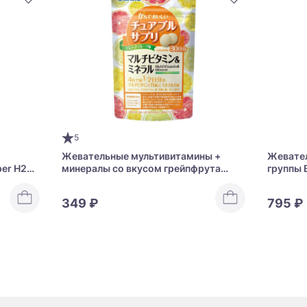
5
Жевательные мультивитамины +
Жевател
per H2
минералы со вкусом грейпфрута
группы 
Orihiro Multivitamin & Mineral
MOST Ch
349 ₽
795 ₽