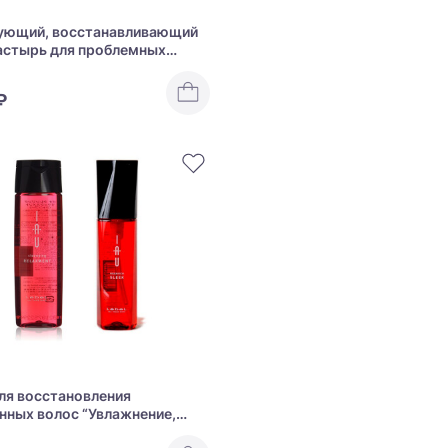
ующий, восстанавливающий
астырь для проблемных
в COGIT CICA method
R PATCH
₽
ля восстановления
нных волос “Увлажнение,
ь и блеск” LebeL IAU