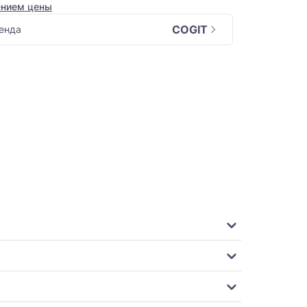
ением цены
COGIT
енда