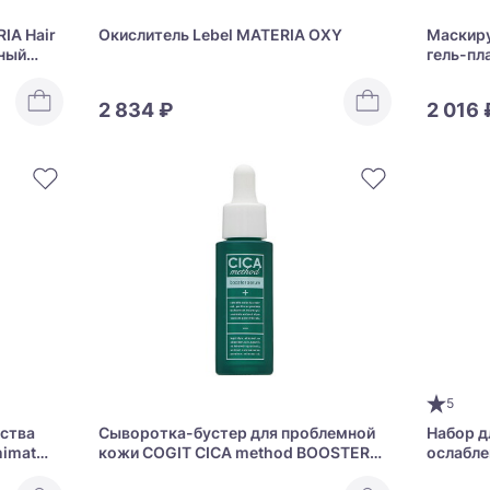
IA Hair
Окислитель Lebel MATERIA OXY
Маскир
еный
гель-пл
участко
RECOVE
2 834 ₽
2 016 
5
ества
Сыворотка-бустер для проблемной
Набор д
nimat
кожи COGIT CICA method BOOSTER
ослабле
SERUM
гладкост