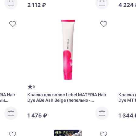
2 112 ₽
4 224 
5
IA Hair
Краска для волос Lebel MATERIA Hair
Краска 
ный
Dye ABe Ash Beige (пепельно-
Dye MT 
бежевый тон)
1 475 ₽
1 344 