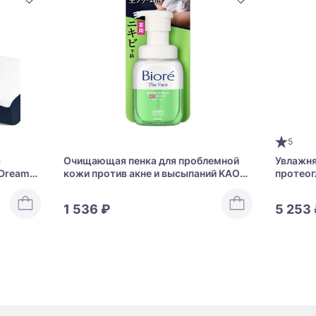
5
я
Очищающая пенка для проблемной
Увлажня
 Dream
кожи против акне и высыпаний KAO
протеог
Biore The Face Acne Care
упругос
Beautifu
1 536 ₽
5 253