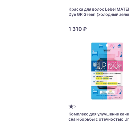
Краска для волос Lebel MATER
Dye GR Green (холодный зел
корректор)
1 310 ₽
5
Комплекс для улучшение кач
сна и борьбы с отечностью U
Riken Sleep Up & Swell Down