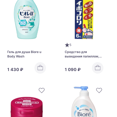
5
Гель для душа Biore u
Средство для
Body Wash
выведения папиллом,
шипиц и бородавок
HapYcom Ibokorori
1 430 ₽
1 090 ₽