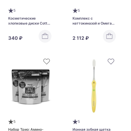
5
5
Косметические
Комплекс с
хлопковые диски Cotton
наттокиназой и Омега-3
Lab Clean Puff
для повышении
функции сердечно-
340 ₽
2 112 ₽
сосудистой системы
FANCL Smooth
Nattokinase
5
5
Набор Трио: Амино-
Ионная зубная щетка