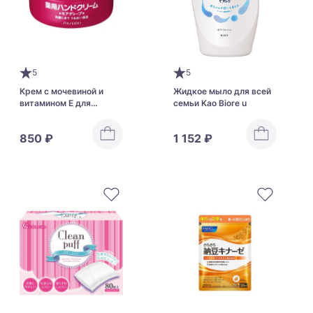
5
5
Крем с мочевиной и
Жидкое мыло для всей
витамином Е для
семьи Kao Biore u
смягчения и
увлажнения кожи рук
850 ₽
1 152 ₽
Shiseido Medicinal
Cream