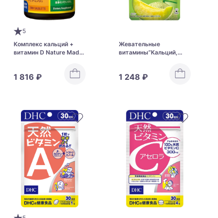
5
Комплекс кальций +
Жевательные
витамин D Nature Made
витамины”Кальций,
Calcium
витамин D, коллаген”
для крепких костей
1 816 ₽
1 248 ₽
UHA Gummy
Supplement Calcium
5