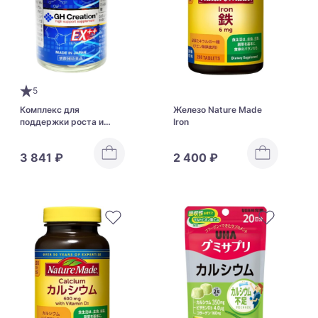
5
Комплекс для
Железо Nature Made
поддержки роста и
Iron
развития организма GH
Creation EX++
3 841 ₽
2 400 ₽