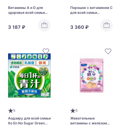
Витамины A и D для
Порошок с витамином С
здоровья всей семьи
для всей семьи
Kawai Liver Oil Drops S
“Иммунитет и энергия”
KOHYOH KIDS Acerola
3 187 ₽
3 360 ₽
Power + Elderberry
5
5
Аодзиру для всей семьи
Жевательные
Ito En No Sugar Green
витамины с железом
Juice Powder
для всей семьи FANCL