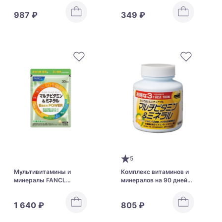
987 ₽
349 ₽
5
Мультивитамины и
Комплекс витаминов и
минералы FANCL
минералов на 90 дней
Multivitamins & Minerals
ORIHIRO MOST
Base POWER
Chewable Multivitamin &
1 640 ₽
805 ₽
Mineral