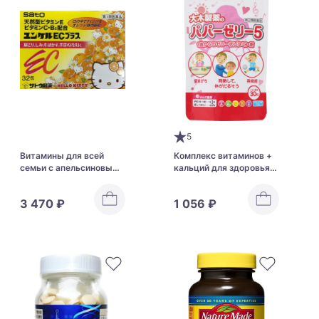
5
Витамины для всей
Комплекс витаминов +
семьи с апельсиновым
кальций для здоровья
вкусом Sato Yunker EC
всей семьи OHKI Papa
Plus
Jelly 5
3 470 ₽
1 056 ₽