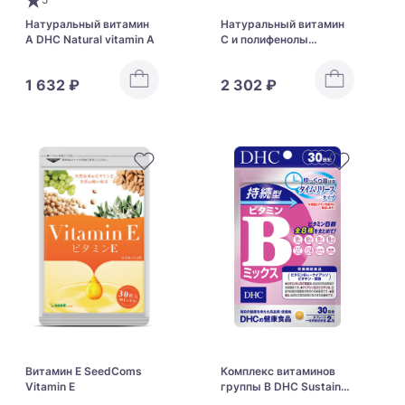
Натуральный витамин
Натуральный витамин
А DHC Natural vitamin A
С и полифенолы
ацеролы DHC Natural
Vitamin C (Acerola)
1 632 ₽
2 302 ₽
Витамин Е SeedComs
Комплекс витаминов
Vitamin E
группы В DHC Sustained
Vitamin B Mix