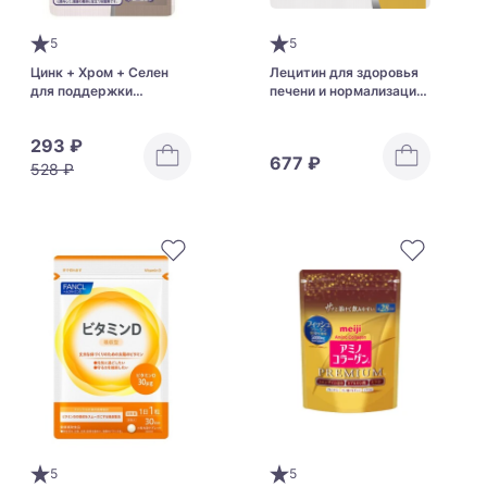
5
5
Цинк + Хром + Селен
Лецитин для здоровья
для поддержки
печени и нормализации
иммунитета и нервной
метаболизма DHC
системы DHC Zinc
Lecithin
293 ₽
677 ₽
528 ₽
5
5