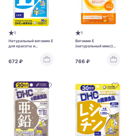
5
5
Натуральный витамин Е
Витамин Е
для красоты и
(натуральный микс)
молодости DHC Natural
FANCL
Vitamin E
672 ₽
766 ₽