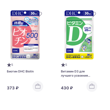
5
5
Биотин DHC Biotin
Витамин D3 для
лучшего усвоения
кальция DHC Vitamin D
373 ₽
430 ₽