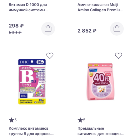
Витамин D 1000 для
Амино-коллаген Meiji
иммунной системы
Amino Collagen Premium
FANCL Vitamin D
с церамидами для
красоты кожи и
298 ₽
здоровья суставов
2 852 ₽
539 ₽
5
5
Комплекс витаминов
Премиальные
группы B для здоровья
витамины для женщин
нервной системы и
от 40 до 50 лет FANCL