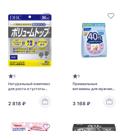
5
5
Натуральный комплекс
Премиальные
для роста и густоты
витамины для мужчин
волос DHC Volume Top
от 40 до 50 лет FANCL
2 818 ₽
3 168 ₽