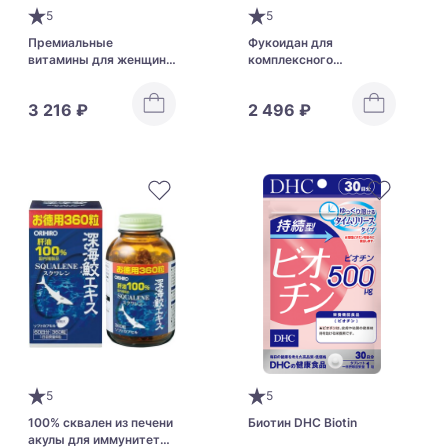
5
5
Премиальные
Фукоидан для
витамины для женщин
комплексного
от 40 до 50 лет FANCL
оздоровления всего
организма ORIHIRO
3 216 ₽
2 496 ₽
Fucoidan
5
5
100% сквален из печени
Биотин DHC Biotin
акулы для иммунитета