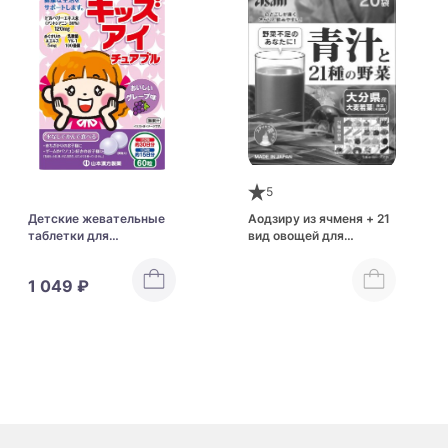
5
Детские жевательные
Аодзиру из ячменя + 21
таблетки для
вид овощей для
поддержания здоровья
здоровья ЖКТ и
зрения Yamamoto
иммунной системы
1 049 ₽
Kampo Kids Eye
ASAHI Green Juice & 21
Chewable
Kinds Of Vegetables