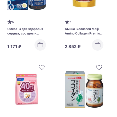
5
5
Омега-3 для здоровья
Амино-коллаген Meiji
сердца, сосудов и
Amino Collagen Premium
мозга (45 дней) Orihiro
с церамидами для
DHA + EPA
красоты кожи и
1 171 ₽
2 852 ₽
здоровья суставов