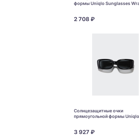
формы Uniqlo Sunglasses Wr
2 708 ₽
Солнцезащитные очки
прямоугольной формы Uniql
Sunglasses Rectangle
3 927 ₽