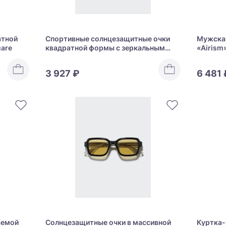
атной
Спортивные солнцезащитные очки
Мужская
uare
квадратной формы с зеркальным
«Airism»
покрытием Uniqlo Sports Sunglasses
Square
3 927 ₽
6 481 
аемой
Солнцезащитные очки в массивной
Куртка-