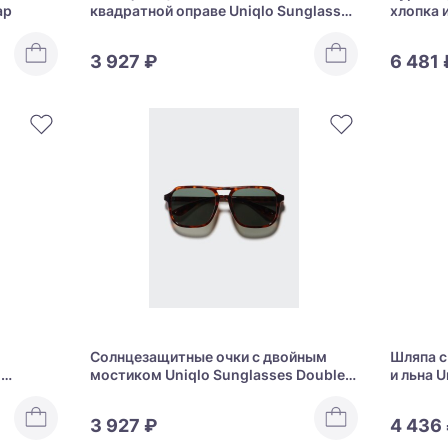
ap
квадратной оправе Uniqlo Sunglasses
хлопка и
Bold Square
Shirt Ja
3 927 ₽
6 481 
Солнцезащитные очки с двойным
Шляпа с
o
мостиком Uniqlo Sunglasses Double
и льна U
Bridge
3 927 ₽
4 436