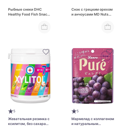
Рыбные снеки DHC
Снэк с грецким орехом
Healthy Food Fish Snack
и анчоусами MD Nuts
Uma-Shi
Snacking KM Small Fish
& Walnuts
5
5
Жевательная резинка с
Мармелад с коллагеном
ксилитом, без сахара
и натуральным
LOTTE Xylitol Gum
виноградным соком