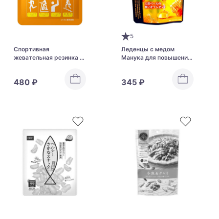
5
Спортивная
Леденцы с медом
жевательная резинка с
Манука для повышения
ксилитом Lotte Xylitol
защитных свойств
Sports Gum
организма Unimat Riken
480 ₽
345 ₽
Manuka Honey Candy
MGO550+