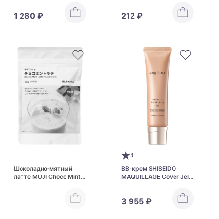
Family Bottle
Kanro Puregumi Grape
1 280 ₽
212 ₽
4
Шоколадно‑мятный
ВВ-крем SHISEIDO
латте MUJI Choco Mint
MAQUILLAGE Cover Jelly
Latte Powder Milk
BB SPF 50+ PA+++
3 955 ₽