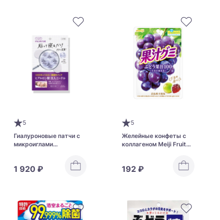
5
5
Гиалуроновые патчи с
Желейные конфеты с
микроиглами
коллагеном Meiji Fruit
Увлажнение и
Juice Gumi
Разглаживание KOSE
1 920 ₽
192 ₽
Clear Turn Hyalotune
Micro Patch