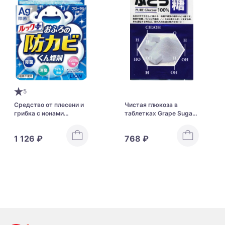
5
Средство от плесени и
Чистая глюкоза в
грибка с ионами
таблетках Grape Sugar
серебра LION LOOK
Pure Glucose 100%
Antifungal Smoke
1 126 ₽
768 ₽