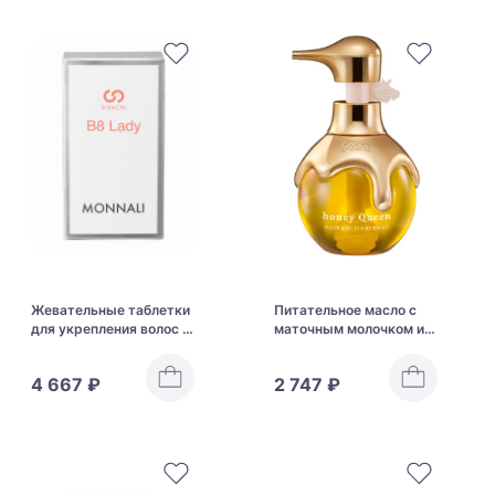
Жевательные таблетки
Питательное масло с
для укрепления волос и
маточным молочком и
борьбы с сединой
медом для
MONNALI B-HACHI B8
восстановления и
4 667 ₽
2 747 ₽
Lady
защиты волос ReFa
HONEY QUEEN OUTBATH
TREATMENT