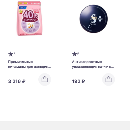
5
5
Премиальные
Антивозрастные
витамины для женщин
увлажняющие патчи с
от 40 до 50 лет FANCL
NMN и пептидами Spa
Treatment NMN Stretch i
3 216 ₽
192 ₽
Sheet