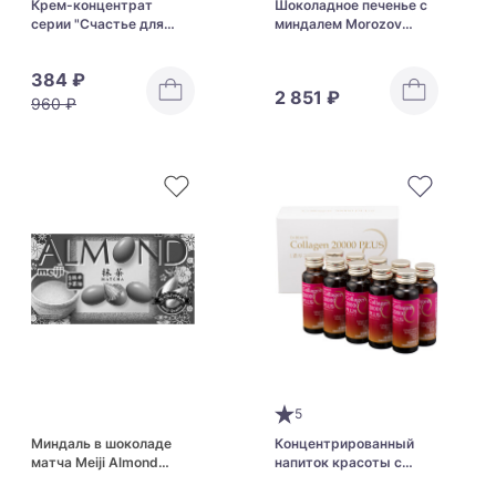
Крем-концентрат
Шоколадное печенье с
серии "Счастье для
миндалем Morozov
волос" для увлажнения
Feuillage
и восстановления
384 ₽
структуры волос Lebel
2 851 ₽
IAU Cell Care 5M
960 ₽
5
Миндаль в шоколаде
Концентрированный
матча Meiji Almond
напиток красоты с
Chocolate Matcha
морским коллагеном и