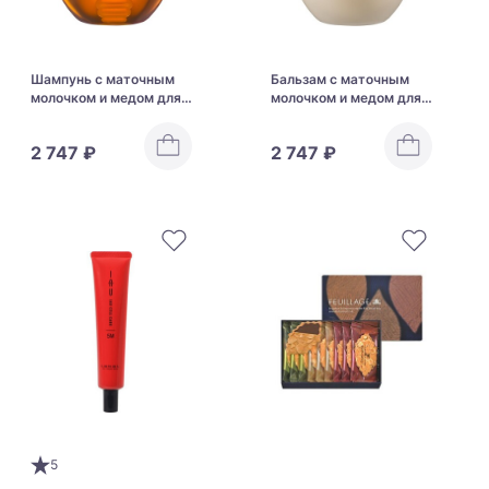
Шампунь с маточным
Бальзам с маточным
молочком и медом для
молочком и медом для
восстановления и
восстановления и
увлажнения волос ReFa
увлажнения волос ReFa
2 747 ₽
2 747 ₽
HONEY QUEEN
HONEY QUEEN
SHAMPOO
TREATMENT
5