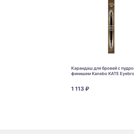
Карандаш для бровей с пудр
финишем Kanebo KATE Eyebr
Pencil Powdery Finish
1 113 ₽