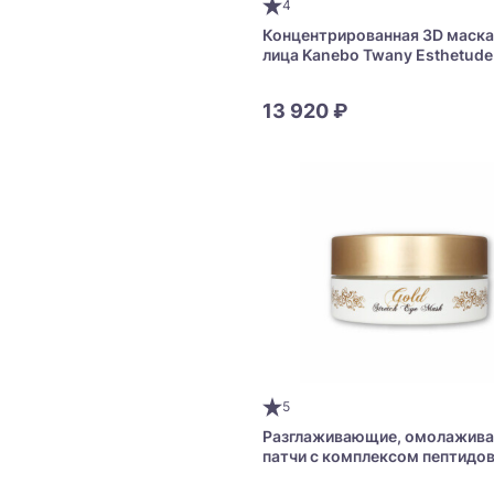
4
Концентрированная 3D маска
лица Kanebo Twany Esthetude
AGT Concentrate Mask 3D
13 920 ₽
5
Разглаживающие, омолажив
патчи с комплексом пептидов
плацентой HiTOKi Gold Stretc