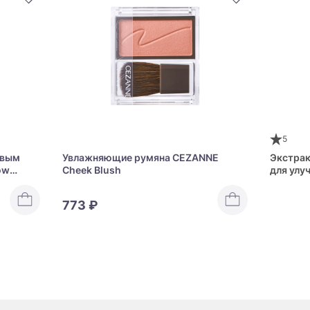
5
овым
Увлажняющие румяна CEZANNE
Экстрак
ow
Cheek Blush
для улу
Fragrant
773 ₽