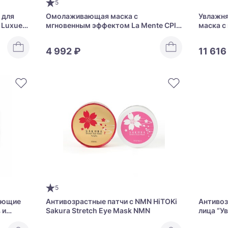
5
 для
Омолаживающая маска с
Увлажн
 Luxue
мгновенным эффектом La Mente CPla
маска с
Mask
фуллер
BEAUTY
4 992 ₽
11 616
5
ающие
Антивозрастные патчи с NMN HiTOKi
Антивоз
 и
Sakura Stretch Eye Mask NMN
лица “У
h Eye
Stretch