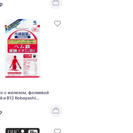
₽
с с железом, фолиевой
й и B12 Kobayashi
utical Iron+Folate+ Vitamin B
₽