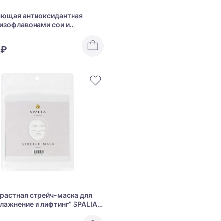
яющая антиоксидантная
 изофлавонами сои и
еном ARTISTIC&CO PE GOLDEN
 THE MASK
 ₽
растная стрейч-маска для
влажнение и лифтинг” SPALIA
 Mask