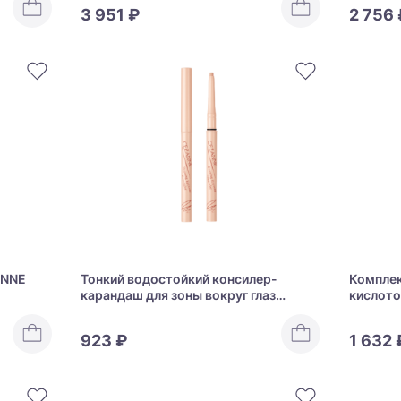
3 951 ₽
2 756 
ANNE
Тонкий водостойкий консилер-
Комплек
карандаш для зоны вокруг глаз
кислото
CEZANNE Drawing Eyezone Concealer
Pharmace
12
923 ₽
1 632 