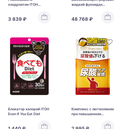
хондроитин ITOH
жидкий фукоидан
Glucosamine &
FUCOIDAN Kanehide на
Chondroitin
60 дней
3 839 ₽
48 768 ₽
Блокатор калорий ITOH
Комплекс с лютеолином
Even If You Eat Diet
при повышенном
уровне мочевой
кислоты Wakannomori
1 440 ₽
2 995 ₽
Luteolin Uric Acid Care