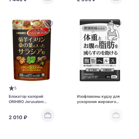
5
Блокатор калорий
Изофлавоны кудзу для
ORIHIRO Jerusalem
ускорения жирового
Artichoke + Inulin +
обмена DUEN Abdominal
Salacia + Mulberry
Fat Health
2 010 ₽
Leaves