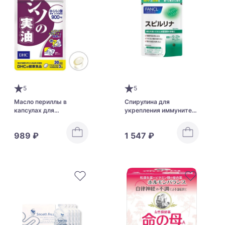
5
5
Масло периллы в
Спирулина для
капсулах для
укрепления иммунитета
облегчения симптомов
и профилактики
астмы и аллергии DHC
дефицита питательных
989 ₽
1 547 ₽
Perilla Seed Oil
веществ FANCL
Spirulina