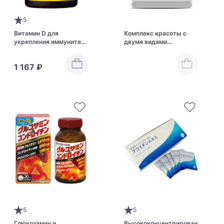
5
Витамин D для
Комплекс красоты с
укрепления иммунитета
двумя видами
Nature Made Super
плаценты SeedComs
Vitamin D
Pig Placenta & Horse
1 167 ₽
Placenta Luxury
Formulated
5
5
Глюкозамин и
Высококонцентрированный