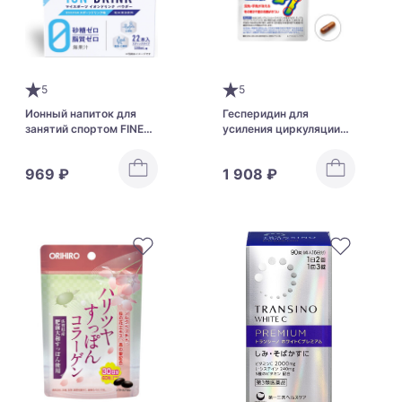
5
5
Ионный напиток для
Гесперидин для
занятий спортом FINE
усиления циркуляции
JAPAN ION DRINK
крови DHC Mattan
Thermo
969 ₽
1 908 ₽