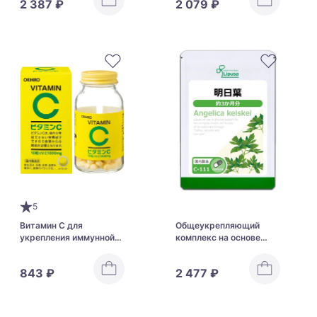
2 387 ₽
2 079 ₽
Premium
5
Витамин С для
Общеукрепляющий
укрепления иммунной
комплекс на основе
системы Orihiro Vitamin
ашитаба Lipusa Angelica
C
Keiskei
843 ₽
2 477 ₽