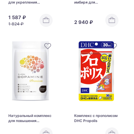
для укрепления
имбиря для
иммунитета Lipusa
поддержания
Sulforaphane Broccoli
организма в пожилом
1 587 ₽
возрасте AFC Black
2 940 ₽
Ginger
1 824 ₽
Натуральный комплекс
Комплекс с прополисом
для повышения
DHC Propolis
функции головного
мозга Dopamine