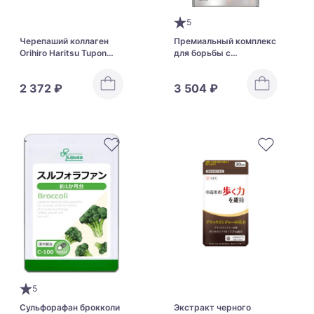
5
Черепаший коллаген
Премиальный комплекс
Orihiro Haritsu Tupon
для борьбы с
Collagen
пигментацией с
витамином С и
2 372 ₽
3 504 ₽
цистеином Transino
White C Premium
5
Сульфорафан брокколи
Экстракт черного