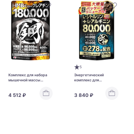
5
Комплекс для набора
Энергетический
мышечной массы
комплекс для
Gokujin HMB Supplement
поддержания мужского
Steel
организма Very Good
4 512 ₽
3 840 ₽
Gokujin 278 Ingredients