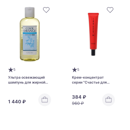
5
5
Ультра освежающий
Крем-концентрат
шампунь для жирной
серии "Счастье для
кожи головы и
волос" для увлажнения
ослабленных волос
и восстановления
384 ₽
LebeL Cool Orange Hair
структуры волос Lebel
1 440 ₽
Soap UC
IAU Cell Care 5M
960 ₽