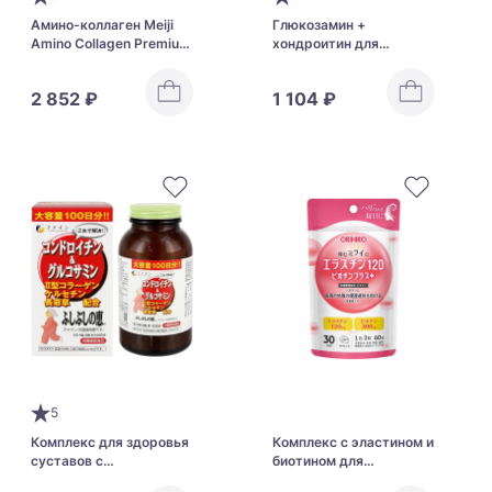
Амино-коллаген Meiji
Глюкозамин +
Amino Collagen Premium
хондроитин для
с церамидами для
здоровья суставов и
красоты кожи и
улучшения их
2 852 ₽
1 104 ₽
здоровья суставов
подвижности Orihiro
Glucosamine
5
Комплекс для здоровья
Комплекс с эластином и
суставов с
биотином для
хондроитином и
поддержания