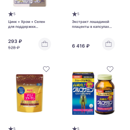
5
5
Цинк + Хром + Селен
Экстракт лошадиной
для поддержки
плаценты в капсулах
иммунитета и нервной
Mother's Drop Placenta
системы DHC Zinc
EX Haha No Shizuku
293 ₽
6 416 ₽
528 ₽
5
5