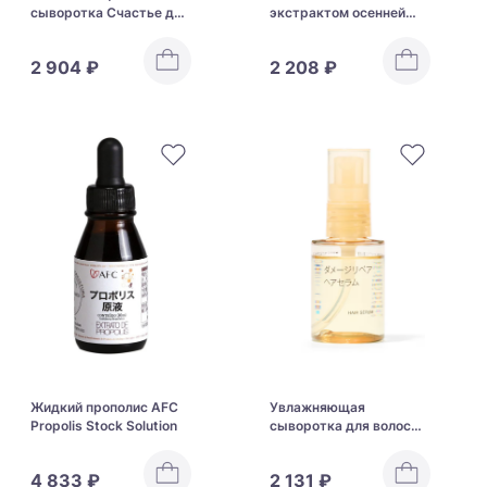
сыворотка Счастье для
экстрактом осенней
волос Lebel Proedit Care
куркумы ITOH Autumn
Works NMF (N)
Turmeric Extract
2 904 ₽
2 208 ₽
Жидкий прополис AFC
Увлажняющая
Propolis Stock Solution
сыворотка для волос
MUJI Hair Serum
4 833 ₽
2 131 ₽