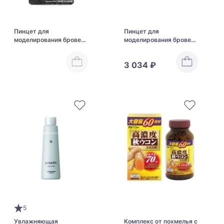
Пинцет для
Пинцет для
моделирования бровей
моделирования бровей
Green Bell
Shiseido Eyebrow
Tweezers
3 034 ₽
5
Увлажняющая
Комплекс от похмелья с