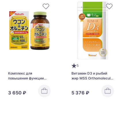
5
Комплекс для
Витамин D3 и рыбий
повышения функции
жир MSS Orthomolecular
печени Yakult Turmeric &
Nutrition Supplements
Ornithine
D3 Fish Oil
3 650 ₽
5 376 ₽