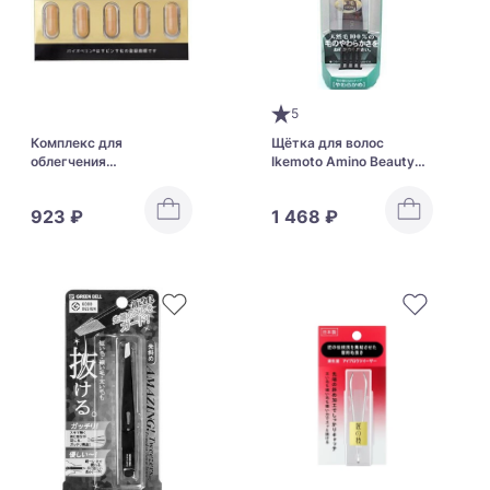
5
Комплекс для
Щётка для волос
облегчения
Ikemoto Amino Beauty
похмельного синдрома
(размер S)
с куркумой и
923 ₽
1 468 ₽
экстрактом устриц Pill
Box Turmeric Gold