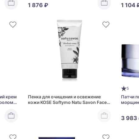
1 876 ₽
1 104 
5
ий крем
Пенка для очищения и освежение
Патчи п
еролом
кожи KOSE Softymo Natu Savon Face
морщин 
REAM
Wash Clean Clear
Eyes Es
3 983