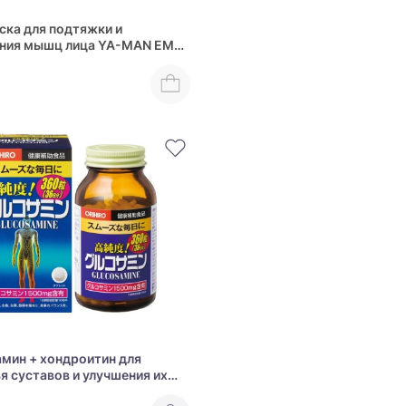
ка для подтяжки и
ения мышц лица YA-MAN EMS
ft EPM14BB
мин + хондроитин для
я суставов и улучшения их
ости Orihiro Glucosamine