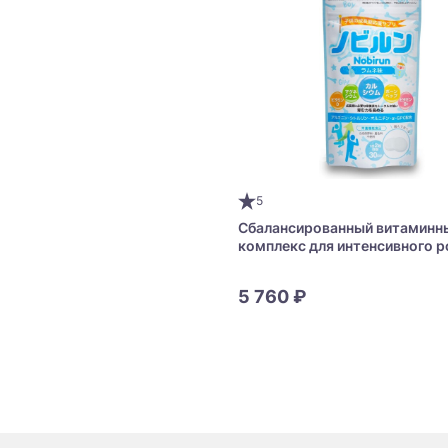
5
Сбалансированный витаминн
комплекс для интенсивного р
Nobirun Kids Calcium + Vitami
+ Arginine
5 760 ₽