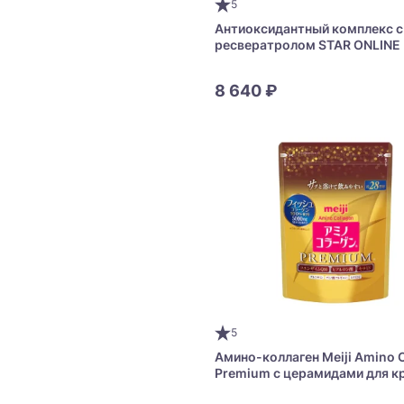
5
Антиоксидантный комплекс с
ресвератролом STAR ONLINE
Resveratrol
8 640 ₽
5
Амино-коллаген Meiji Amino 
Premium с церамидами для к
кожи и здоровья суставов