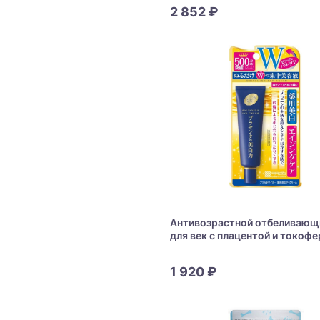
2 852 ₽
Антивозрастной отбеливающ
для век с плацентой и токоф
MEISHOKU WHITENING EYE C
1 920 ₽