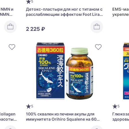
5
 NMN и
Детокс-пластыри для ног с титаном с
EMS-мас
 NMN
расслабляющим эффектом Foot Lira
укрепл
Sheet
Medi Li
2 225 ₽
5
5
Collagen
100% сквален из печени акулы для
Глюкоза
расоты
иммунитета Orihiro Squalene на 60
здоровь
дней
подвижн