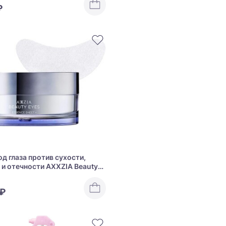
₽
од глаза против сухости,
и отечности AXXZIA Beauty
sence Sheet Plus
 ₽