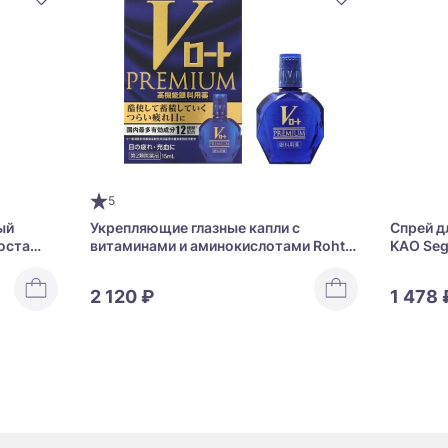
5
ый
Укрепляющие глазные капли с
Спрей д
оста
витаминами и аминокислотами Rohto
KAO Segr
n D + B6
V Premium Amino Acid + Vitamins
Finish
2 120 ₽
1 478 