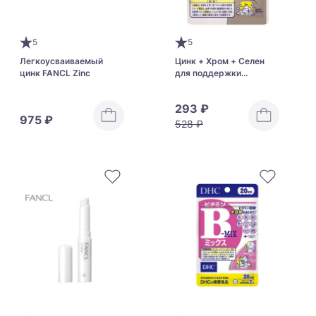
5
5
Легкоусваиваемый
Цинк + Хром + Селен
цинк FANCL Zinc
для поддержки
иммунитета и нервной
системы DHC Zinc
293 ₽
975 ₽
528 ₽