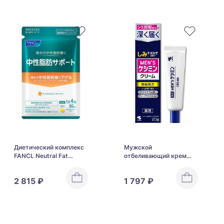
Диетический комплекс
Мужской
FANCL Neutral Fat
отбеливающий крем
Support
Kobayashi
Pharmaceutical Men's
2 815 ₽
1 797 ₽
Kesmin Cream