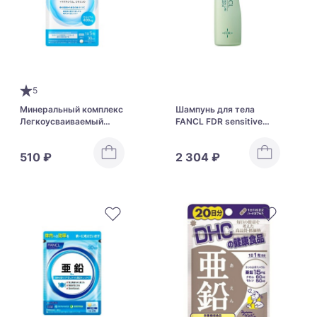
5
Минеральный комплекс
Шампунь для тела
Легкоусваиваемый
FANCL FDR sensitive
Кальций для
skin care body shampoo
укрепления костей и
510 ₽
2 304 ₽
зубной эмали FANCL
Calcium