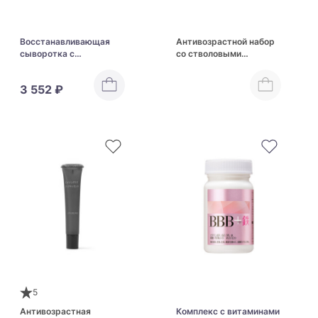
Восстанавливающая
Антивозрастной набор
сыворотка с
со стволовыми
фуллереном и
клетками для активного
ниацинамидом для
обновления кожи Spa
3 552 ₽
кожи губ ARTISTIC&CO
Treatment HAS
Miss 9' The Essence Lip
5
Антивозрастная
Комплекс с витаминами