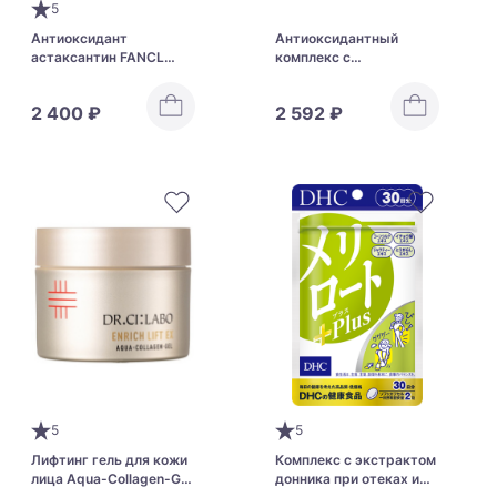
5
Антиоксидант
Антиоксидантный
астаксантин FANCL
комплекс с
ASTAKSANTIN
ресвератролом для
молодости и
2 400 ₽
2 592 ₽
долголетия Fancl
Resveratrol
5
5
Лифтинг гель для кожи
Комплекс с экстрактом
лица Aqua-Collagen-Gel
донника при отеках и