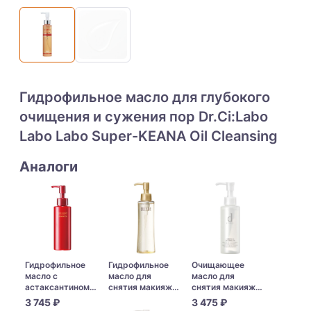
Гидрофильное масло для глубокого
очищения и сужения пор Dr.Ci:Labo
Labo Labo Super-KEANA Oil Cleansing
Аналоги
Гидрофильное
Гидрофильное
Очищающее
масло с
масло для
масло для
астаксантином и
снятия макияжа
снятия макияжа
ликопином
Shiseido Elixir
Shiseido D
3 745 ₽
3 475 ₽
Astalift
Superieur
Program Essence