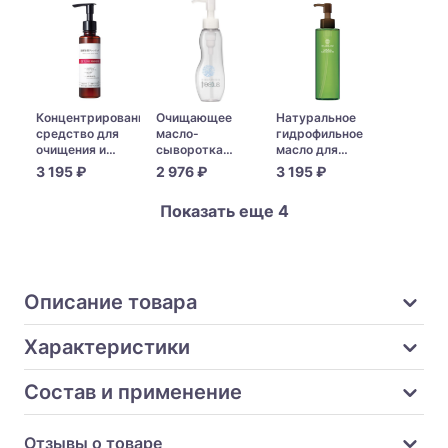
Cleansing Oil
Makeup
In Cleansing Oil
Cleansing Oil
Концентрированное
Очищающее
Натуральное
средство для
масло-
гидрофильное
очищения и
сыворотка
масло для
увлажнения
Kanebo FreePlus
борьбы с
3 195 ₽
2 976 ₽
3 195 ₽
кожи лица
Oil Serum
сухостью и
TUNEMAKERS
Cleansing
тусклостью
Показать еще 4
Undiluted
кожи Dr.Ci:Labo
Moisturizing
Natural Cleansing
Cleansing
Oil
Описание товара
Характеристики
Состав и применение
Отзывы о товаре