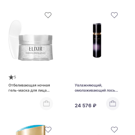
5
Отбеливающая ночная
Увлажняющий,
гель-маска для лица
омолаживающий лосьон
Shiseido Elixir
Shiseido Clé de Peau
Brightening Sleeping Gel
Beauté Synactif Lotion
24 576 ₽
Pack
Hydrant