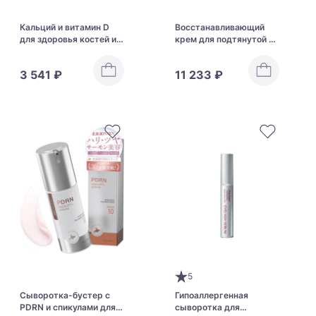
Кальций и витамин D
Восстанавливающий
для здоровья костей и
крем для подтянутой и
зубов KWC Calcium &
гладкой кожи тела
Vitamin D3
COSME DECORTE AQ
3 541 ₽
11 233 ₽
Treatment Body Cream
5
Сыворотка-бустер с
Гипоаллергенная
PDRN и спикулами для
сыворотка для